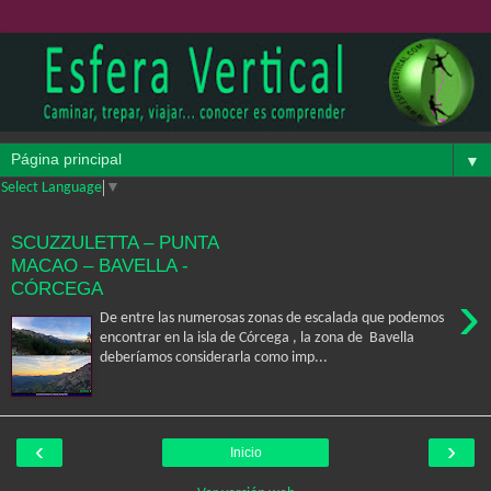
▼
Select Language
▼
SCUZZULETTA – PUNTA
MACAO – BAVELLA -
CÓRCEGA
›
De entre las numerosas zonas de escalada que podemos
encontrar en la isla de Córcega , la zona de Bavella
deberíamos considerarla como imp...
‹
›
Inicio