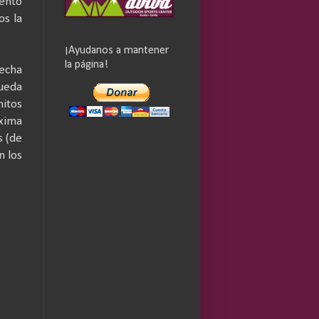
iento
os la
¡Ayudanos a mantener
la página!
echa
ueda
hitos
oxima
s (de
n los