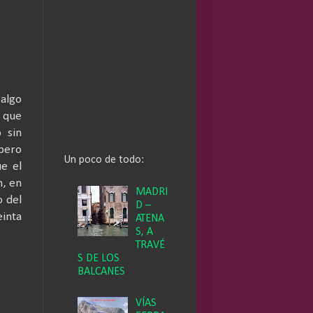
 algo
 que
 sin
 pero
Un poco de todo:
ue el
n, en
MADRI
o del
D –
einta
ATENA
S, A
TRAVÉ
S DE LOS
BALCANES
VÍAS