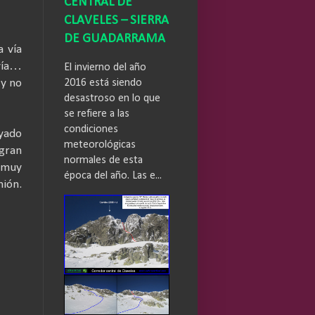
CENTRAL DE
CLAVELES – SIERRA
DE GUADARRAMA
a vía
 vía…
El invierno del año
2016 está siendo
 y no
desastroso en lo que
se refiere a las
condiciones
oyado
meteorológicas
 gran
normales de esta
 muy
época del año. Las e...
nión.