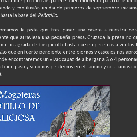
 bastante productivos parece buen momento para darle un t
rimando y con ilusión un día de primeros de septiembre iniciam
hasta la base del
Peñotillo
.
omamos la pista que tras pasar una caseta a nuestra der
nte que atraviesa una pequeña presa. Cruzada la presa no q
 por un agradable bosquecillo hasta que empecemos a ver los 
llas
que en fuerte pendiente entre piornos y cascajos nos apr
onde encontraremos un vivac capaz de albergar a 3 o 4 persona
a buen paso y si no nos perdemos en el camino y nos liamos co
.