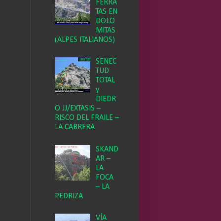
FERRA
TAS EN
DOLO
MITAS
(ALPES ITALIANOS)
SENEC
TUD
TOTAL
y
DIEDR
O JJ/EXTASIS –
RISCO DEL FRAILE –
LA CABRERA
SKAND
AR –
LA
FOCA
– LA
PEDRIZA
VÍA