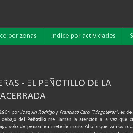
ice por zonas
Indice por actividades
S
AS - EL PEÑOTILLO DE LA
VACERRADA
n 1964 por
Joaquín Rodrigo
y
Francisco Caro “Mogoteras”
, es de
r debajo del
Peñotillo
me llaman la atención a la vez que ci
ago sólo de pensar en meterle mano. Ahora que vamos rod