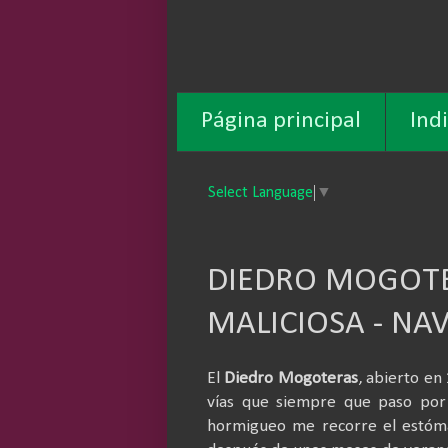
Página principal
Ind
Select Language
▼
DIEDRO MOGOTER
MALICIOSA - NA
El
Diedro Mogoteras
, abierto e
vías que siempre que paso po
hormigueo me recorre el estóm