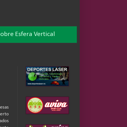
obre Esfera Vertical
 esas
erto
ados