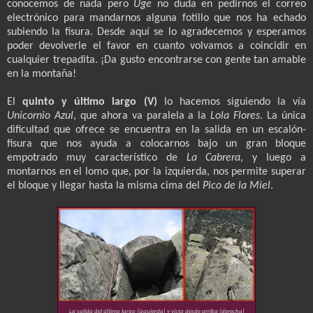
conocemos de nada pero
Uge
no duda en pedirnos el correo
electrónico para mandarnos alguna fotillo que nos ha echado
subiendo la fisura. Desde aquí se lo agradecemos y esperamos
poder devolverle el favor en cuanto volvamos a coincidir en
cualquier trepadita. ¡Da gusto encontrarse con gente tan amable
en la montaña!
El
quinto y último largo (V)
lo hacemos siguiendo la vía
Unicornio Azul
, que ahora va paralela a la
Lola Flores
. La única
dificultad que ofrece se encuentra en la salida en un escalón-
fisura que nos ayuda a colocarnos bajo un gran bloque
empotrado muy característico de
La Cabrera
, y luego a
montarnos en el lomo que, por la izquierda, nos permite superar
el bloque y llegar hasta la misma cima del
Pico de la Miel
.
La salida del último largo (izquierda) y visto desde arriba (derecha)