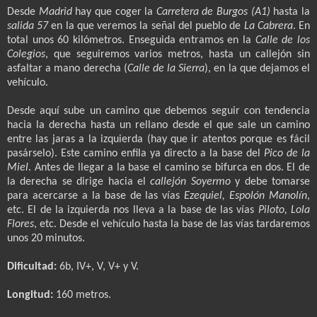
Desde
Madrid
hay que coger la
Carretera de Burgos (A1)
hasta la
salida 57
en la que veremos la señal del pueblo de
La Cabrera
. En
total unos 60 kilómetros. Enseguida entramos en la
Calle de los
Colegios
, que seguiremos varios metros, hasta un callejón sin
asfaltar a mano derecha (
Calle de la Sierra
), en la que dejamos el
vehículo.
Desde aquí sube un camino que debemos seguir con tendencia
hacia la derecha hasta un rellano desde el que sale un camino
entre las jaras a la izquierda (hay que ir atentos porque es fácil
pasárselo). Este camino enfila ya directo a la base del
Pico de la
Miel
. Antes de llegar a la base el camino se bifurca en dos. El de
la derecha se dirige hacia el
callejón Soyermo
y debe tomarse
para acercarse a la base de las vías
Ezequiel, Espolón Manolín
,
etc. El de la izquierda nos lleva a la base de las vías
Piloto, Lola
Flores
, etc. Desde el vehículo hasta la base de las vías tardaremos
unos 20 minutos.
Dificultad:
6b, IV+, V, V+ y V.
Longitud:
160 metros.