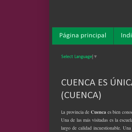
Página principal
Ind
Select Language
▼
CUENCA ES ÚNICA
(CUENCA)
Cuenca
a provincia de
es bien conoc
L
Una de las más visitadas es la escue
largo de calidad incuestionable. Una 