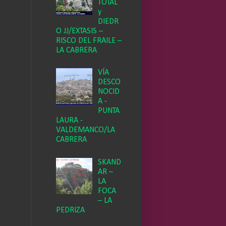
TOTAL
y
DIEDR
O JJ/EXTASIS –
RISCO DEL FRAILE –
LA CABRERA
VÍA
DESCO
NOCID
A -
PUNTA
LAURA -
VALDEMANCO/LA
CABRERA
SKAND
AR –
LA
FOCA
– LA
PEDRIZA