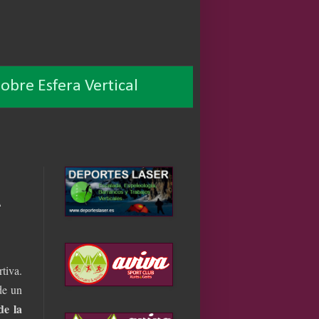
obre Esfera Vertical
A
tiva.
de un
de la