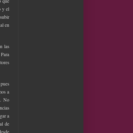
o que
 y el
subir
al en
n las
 Para
tores
 pues
mos a
a. No
ncias
egar a
al de
desde