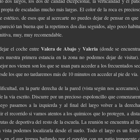
o dos largos, los dos de calidad excepcional, la verticalidad y el pati
propia de escaladas mucho más largas. El color de la roca es precioso
 estético, de esos que al acercarte no puedes dejar de pensar en que 
 pareció tan buena que la repetimos dos días seguidos, algo poco habitu
finitiva, muy, muy recomendable.
Valera de Abajo
Valeria
dejar el coche entre
y
(donde se encuentra
es nuestra primera estancia en la zona no podemos dejar de visitar).
jor nos vienen son los que se usan para acceder a los frecuentados sec
esde los que no tardaremos más de 10 minutos en acceder al pie de vía.
dificultad, en la parte derecha de la pared (vista según nos acercamos),
e la vía escrito. Discurre por un precioso espoloncillo que comenzare
uego pasarnos a la izquierda y al final del largo volver a la derech
 el recorrido si vamos atentos a los químicos que lo protegen, a dista
utas de deportiva del resto de la escuela. La reunión se encuentra al ll
 vista podemos localizarla desde el suelo. Todo el largo es un festiv
, en el que iremos bailando por el espolón con un patio imponente 