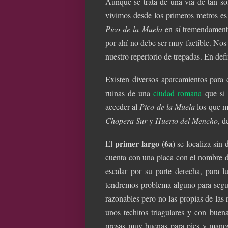
Aunque se trata de una vía de tan sól
vivimos desde los primeros metros es 
Pico de la Muela
en sí tremendamente
por ahí no debe ser muy factible. Nos
nuestro repertorio de trepadas. En de
Existen diversos aparcamientos para 
ruinas de una
ciudad romana
que si 
acceder al
Pico de la Muela
los que me
Chopera Sur
y
Huerto del Mencho
, d
primer largo (6a)
El
se localiza sin 
cuenta con una placa con el nombre d
escalar por su parte derecha, para l
tendremos problema alguno para seguir
razonables pero no las propias de las r
unos techitos triagulares y con buena
presas muy buenas para pies y manos