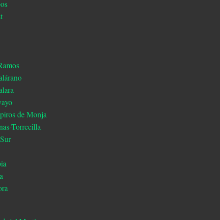
pos
t
 Ramos
alárano
alara
yayo
spiros de Monja
nas-Torrecilla
 Sur
pia
a
ora