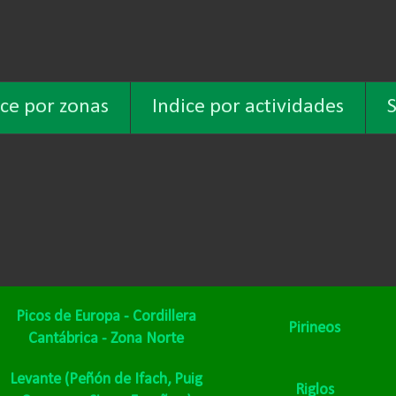
ice por zonas
Indice por actividades
S
Picos de Europa - Cordillera
Pirineos
Cantábrica - Zona Norte
Levante
(Peñón de Ifach,
Puig
Riglos