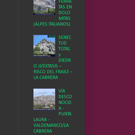
FERRA
TAS EN
DOLO
MITAS
(ALPES ITALIANOS)
SENEC
TUD
TOTAL
y
DIEDR
O JJ/EXTASIS –
RISCO DEL FRAILE –
LA CABRERA
VÍA
DESCO
NOCID
A -
PUNTA
LAURA -
VALDEMANCO/LA
CABRERA