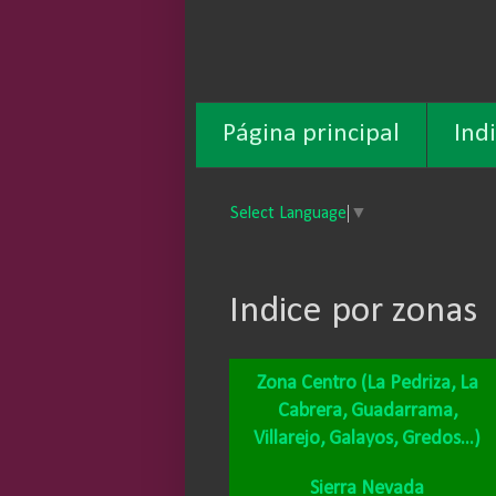
Página principal
Ind
Select Language
▼
Indice por zonas
Zona Centro
(La Pedriza,
La
Cabrera,
Guadarrama,
Villarejo,
Galayos,
Gredos...)
Sierra Nevada