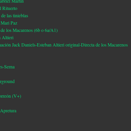
abriel Martín
l Rituerto
 de las tinieblas
- Mari Paz
ta de los Macarenos (6b o 6a/A1)
 Altieri
nación Jack Daniels-Esteban Altieri original-Directa de los Macarenos
es-Serna
erground
orreón (V+)
 Apretura