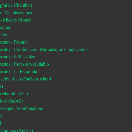
tegral de Chamberí
 - Vía desconocida
o - Mickey Mouse
-Acuña
lores
oeste) - Paloma
uroeste) - Combinación Murciélagos-Chupacabras
oeste) - El Pasadizo
este) - Pacto con el diablo
oeste) - La Esquinita
ación Alaiz-Esteban Altieri
6a)
ón Manolín (V+)
iloto (6a/A0)
-Ezequiel (combinación)
l
i
es-Campos (Ae/V+)