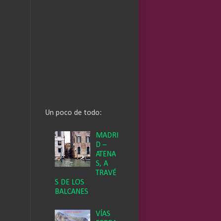
Un poco de todo:
MADRI
D –
ATENA
S, A
TRAVÉ
S DE LOS
BALCANES
VÍAS