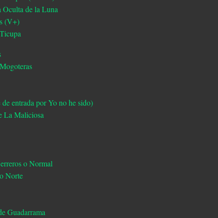
a Oculta de la Luna
rs (V+)
 Ticupa
s
o Mogoteras
e de entrada por Yo no he sido)
e La Maliciosa
Herreros o Normal
 o Norte
a de Guadarrama