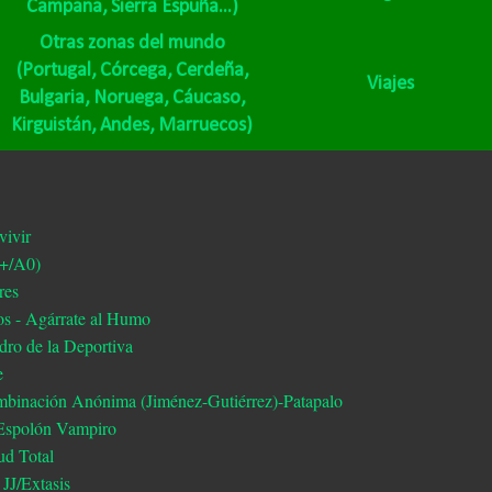
Campana,
Sierra Espuña...)
Otras zonas del mundo
(Portugal,
Córcega,
Cerdeña,
Viajes
Bulgaria,
Noruega,
Cáucaso,
Kirguistán,
Andes,
Marruecos)
vivir
a+/A0)
res
os - Agárrate al Humo
dro de la Deportiva
e
mbinación Anónima (Jiménez-Gutiérrez)-Patapalo
 Espolón Vampiro
ud Total
 JJ/Extasis