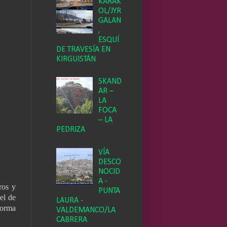
KARAK
OL/JYR
GALAN
,
ESQUÍ
DE TRAVESÍA EN
KIRGUISTÁN
SKAND
AR –
LA
FOCA
– LA
PEDRIZA
VÍA
DESCO
NOCID
A -
ros y
PUNTA
el de
LAURA -
forma
VALDEMANCO/LA
CABRERA