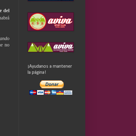
e del
 habrá
ando
ue no
¡Ayudanos a mantener
la página!