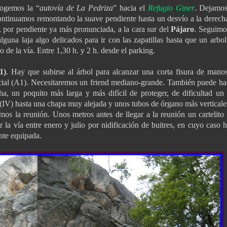
ogemos la “
autovía de La Pedriza
” hacia el
Refugio Giner
. Dejamos
continuamos remontando la suave pendiente hasta un desvío a la derech
s, por pendiente ya más pronunciada, a la cara sur del
Pájaro
. Seguimo
lguna laja algo delicados para ir con las zapatillas hasta que un arboli
 de la vía. Entre 1,30 h. y 2 h. desde el parking.
1)
. Hay que subirse al árbol para alcanzar una corta fisura de mano
ficial (A1). Necesitaremos un friend mediano-grande. También puede ha
ha, un poquito más larga y más difícil de proteger, de dificultad un 
l (IV) hasta una chapa muy alejada y unos tubos de órgano más verticale
amos la reunión. Unos metros antes de llegar a la reunión un cartelito 
r la vía entre enero y julio por nidificación de buitres, en cuyo caso h
nte equipada.