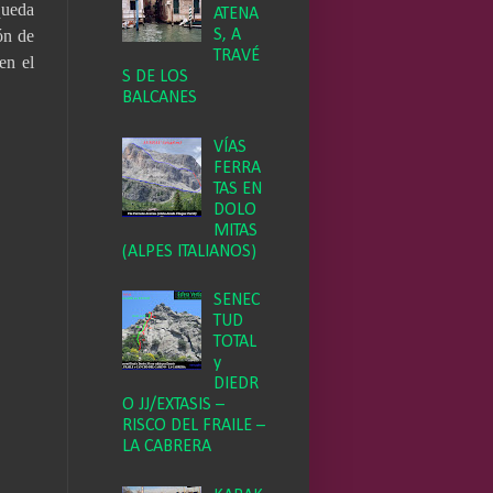
queda
ATENA
ón de
S, A
TRAVÉ
en el
S DE LOS
BALCANES
VÍAS
FERRA
TAS EN
DOLO
MITAS
(ALPES ITALIANOS)
SENEC
TUD
TOTAL
y
DIEDR
O JJ/EXTASIS –
RISCO DEL FRAILE –
LA CABRERA