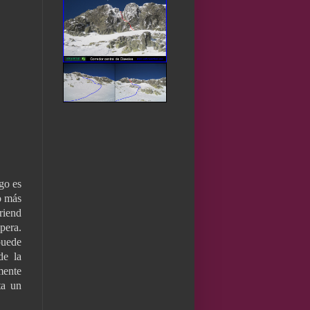
rgo es
o más
riend
pera.
puede
de la
mente
ta un