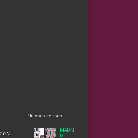
Un poco de todo:
MADRI
aro
y
D –