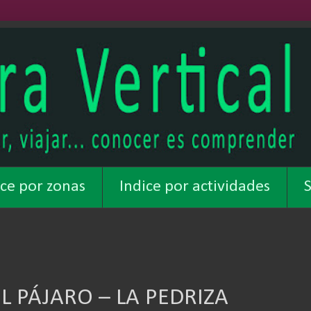
ice por zonas
Indice por actividades
S
L PÁJARO – LA PEDRIZA