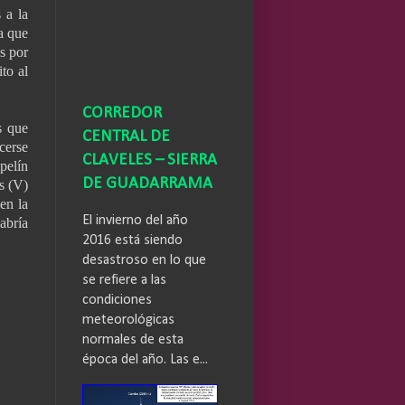
 a la
a que
s por
to al
CORREDOR
s que
CENTRAL DE
cerse
CLAVELES – SIERRA
pelín
DE GUADARRAMA
s (V)
en la
El invierno del año
abría
2016 está siendo
desastroso en lo que
se refiere a las
condiciones
meteorológicas
normales de esta
época del año. Las e...