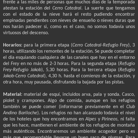
frente a las miles de personas que muchos días de la temporada
atestan la estación del
Cerro Catedral
. La suerte que tengamos
con el estado de la nieve hará el resto pudiendo encontrar
empinadas pendientes con nieves de ensueño o nieves duras que
nos harán padecer si, como es el caso, no somos todavía unos
virtuosos del descenso.
Horarios:
para la primera etapa (
Cerro Catedral-Refugio Frey
), 3
horas, utilizando los remontes de la estación. Se puede completar
el día esquiando cualquiera de las canales que hay en el entorno
del
Frey
en no más de 2-3 horas. Para la segunda etapa (
Refugio
Frey-Refugio Jakob
), 5,30 horas. Para la tercera etapa (
Refugio
Jakob-Cerro Catedral
), 4,30 h. hasta el comienzo de la estación, y
otra hora, muy pausada, disfrutando la bajada por las pistas.
Material:
material de esquí, incluidos arva, pala y sonda. Casco,
piolet y crampones. Algo de comida, aunque en los refugios
también se puede comer (informarse previamente en el
Club
Andino Bariloche
). Los refugios no han alcanzado todavía el nivel
de los hoteles que hoy encontramos en
Alpes
y
Pirineos
, ni falta
que les hace, mantienen el ambiente de los refugios de montaña
más auténticos. Encontraremos un ambiente acogedor pero es
más que recomendable llevarse un buen saco de plumas. Para