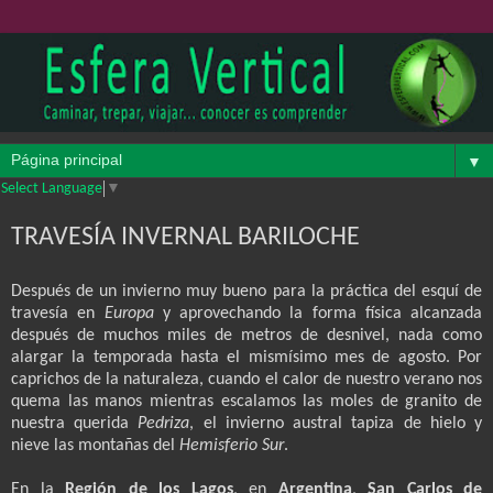
▼
Select Language
▼
TRAVESÍA INVERNAL BARILOCHE
Después de un invierno muy bueno para la práctica del esquí de
travesía en
Europa
y aprovechando la forma física alcanzada
después de muchos miles de metros de desnivel, nada como
alargar la temporada hasta el mismísimo mes de agosto. Por
caprichos de la naturaleza, cuando el calor de nuestro verano nos
quema las manos mientras escalamos las moles de granito de
nuestra querida
Pedriza
, el invierno austral tapiza de hielo y
nieve las montañas del
Hemisferio Sur
.
En la
Región de los Lagos
, en
Argentina
,
San Carlos de