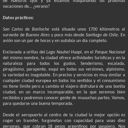
de nuestros ojos y ya estamos maquinando las próximas
vacaciones de… ¿verano?
Datos prácticos:
San Carlos de Bariloche
está situado unos 1700 kilómetros al
suroeste de
Buenos Aires
y poco más desde
Santiago de Chile
. En
avión son un par de horas y en autobús un día completo.
Enclavada a orillas del
Lago Nauhel Huapi
, en el
Parque Nacional
del mismo nombre, la ciudad ofrece actividades turísticas y en la
naturaleza para todos los gustos. Senderismo, escalada,
piragüismo, parapente, esquí en todas sus versiones, alpinismo,
la variedad es inagotable. En precios y servicios es muy similar a
cualquier ciudad europea en todos los sentidos y el consumismo
no tiene límite pero a cambio el viajero disfrutará de una bonita
ciudad, en un marco incomparable, en la que seremos bien
recibidos y podremos conocer gente de muuuchas partes. Vamos,
para quedarse una buena temporada.
Desde el aeropuerto al centro de la ciudad la mejor opción es
coger un transfer, furgonetas con capacidad para unas diez
personas, que cobran 18 pesos argentinos por pasajero. Nos