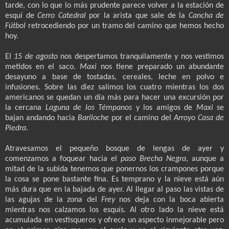
tarde, con lo que lo más prudente parece volver a la estación de
esquí de
Cerro Catedral
por la arista que sale de la
Cancha de
Fútbol
retrocediendo por un tramo del camino que hemos hecho
hoy.
El
15 de agosto
nos despertamos tranquilamente y nos vestimos
metidos en el saco.
Maxi
nos tiene preparado un abundante
desayuno a base de tostadas, cereales, leche en polvo e
infusiones. Sobre las diez salimos los cuatro mientras los dos
americanos se quedan un día más para hacer una excursión por
la cercana
Laguna de los Témpanos
y los amigos de
Maxi
se
bajan andando hacia
Bariloche
por el camino del
Arroyo Casa de
Piedra
.
Atravesamos el pequeño bosque de lengas de ayer y
comenzamos a foquear hacia el
paso Brecha Negra
, aunque a
mitad de la subida tenemos que ponernos los crampones porque
la cosa se pone bastante fina. Es temprano y la nieve está aún
más dura que en la bajada de ayer. Al llegar al paso las vistas de
las agujas de la zona del
Frey
nos deja con la boca abierta
mientras nos calzamos los esquís. Al otro lado la nieve está
acumulada en vestisqueros y ofrece un aspecto inmejorable pero