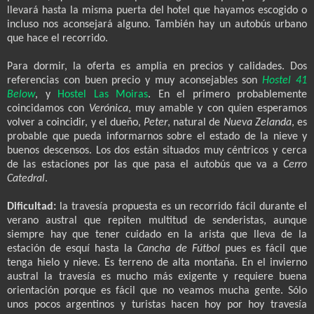
llevará hasta la misma puerta del hotel que hayamos escogido o
incluso nos aconsejará alguno. También hay un autobús urbano
que hace el recorrido.
Para dormir, la oferta es amplia en precios y calidades. Dos
referencias con buen precio y muy aconsejables son
Hostel 41
Below
, y
Hostel Las Moiras
. En el primero probablemente
coincidamos con
Verónica
, muy amable y con quien esperamos
volver a coincidir, y el dueño,
Peter
, natural de
Nueva Zelanda
, es
probable que pueda informarnos sobre el estado de la nieve y
buenos descensos. Los dos están situados muy céntricos y cerca
de las estaciones por las que pasa el autobús que va a
Cerro
Catedral
.
Dificultad:
la travesía propuesta es un recorrido fácil durante el
verano austral que repiten multitud de senderistas, aunque
siempre hay que tener cuidado en la arista que lleva de la
estación de esquí hasta la
Cancha de Fútbol
pues es fácil que
tenga hielo y nieve. Es terreno de alta montaña. En el invierno
austral la travesía es mucho más exigente y requiere buena
orientación porque es fácil que no veamos mucha gente. Sólo
unos pocos argentinos y turistas hacen hoy por hoy travesía