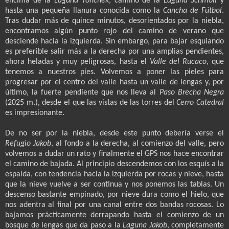
encima de la
Laguna Tonchek
, camino de la
Laguna Schmoll
y
hasta una pequeña llanura conocida como la
Cancha de Fútbol
.
Tras dudar más de quince minutos, desorientados por la niebla,
encontramos algún punto rojo del camino de verano que
desciende hacia la izquierda. Sin embargo, para bajar esquiando
es preferible salir más a la derecha por una amplias pendientes,
ahora heladas y muy peligrosas, hasta el
Valle del Rucaco
, que
tenemos a nuestros pies. Volvemos a poner las pieles para
progresar por el centro del valle hasta un valle de lengas y, por
último, la fuerte pendiente que nos lleva al
Paso Brecha Negra
(2025 m.), desde el que las vistas de las torres del
Cerro Catedral
es impresionante.
De no ser por la niebla, desde este punto debería verse el
Refugio Jakob
, al fondo a la derecha, al comienzo del valle, pero
volvemos a dudar un rato y finalmente el GPS nos hace encontrar
el camino de bajada. Al principio descendemos con los esquís a la
espalda, con tendencia hacia la izquierda por rocas y nieve, hasta
que la nieve vuelve a ser continua y nos ponemos las tablas. Un
descenso bastante empinado, por nieve dura como el hielo, que
nos adentra al final por una canal entre dos bandas rocosas. Lo
bajamos prácticamente derrapando hasta el comienzo de un
bosque de lengas que da paso a la
Laguna Jakob
, completamente