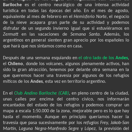
Bariloche
es el centro neurálgico de una intensa actividad
turística en todas las épocas del año. En el mes de agosto,
equivalente al mes de febrero en el
Hemisferio Norte
, el negocio
de la nieve acapara gran parte de su actividad y podemos
disfrutar de un segundo invierno igual que si estuviéramos en
Zermatt
en las vacaciones de
Semana Santa
. Además, los
argentinos en general sienten gran aprecio por los españoles lo
que hará que nos sintamos como en casa.
Después de una semana esquiando en
el otro lado de los
Andes
,
el
Chileno
, donde los volcanes, algunos plenamente activos, han
sido la gran atracción, tenemos por delante otra semana en la
que queremos hacer una travesía por algunos de los refugios
míticos de los
Andes
, esta vez en territorio argentino.
En el
Club Andino Bariloche (CAB)
, en pleno centro de la ciudad,
unas calles por encima del centro cívico, nos informarán
encantados del estado de los refugios y podemos comprar un
mapa a escala 1:50.000 de la zona, mejorable pero es lo que hay
hasta el momento. Aunque en principio queríamos hacer la
travesía que pasa sucesivamente por los
refugios Frey, Jakob-San
Martín, Laguna Negra-Manfredo Segre
y
López
, la previsión del