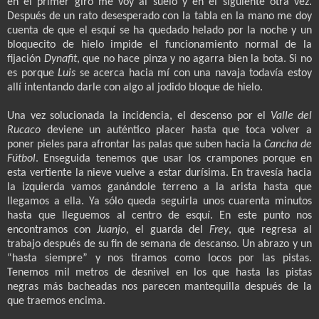
en el primer giro me voy al suelo y en el siguiente otra vez.
Después de un rato desesperado con la tabla en la mano me doy
cuenta de que el esquí se ha quedado helado por la noche y un
bloquecito de hielo impide el funcionamiento normal de la
fijación
Dynafit
, que no hace pinza y no agarra bien la bota. Si no
es porque
Luis
se acerca hacia mí con una navaja todavía estoy
allí intentando darle con algo al jodido bloque de hielo.
Una vez solucionada la incidencia, el descenso por el
Valle del
Rucaco
deviene un auténtico placer hasta que toca volver a
poner pieles para afrontar las palas que suben hacia la
Cancha de
Fútbol
. Enseguida tenemos que usar los crampones porque en
esta vertiente la nieve vuelve a estar durísima. En travesía hacia
la izquierda vamos ganándole terreno a la arista hasta que
llegamos a ella. Ya sólo queda seguirla unos cuarenta minutos
hasta que lleguemos al centro de esquí. En este punto nos
encontramos con
Juanjo
, el guarda del
Frey
, que regresa al
trabajo después de su fin de semana de descanso. Un abrazo y un
“hasta siempre” y nos tiramos como locos por las pistas.
Tenemos mil metros de desnivel en los que hasta las pistas
negras más bacheadas nos parecen mantequilla después de la
que traemos encima.