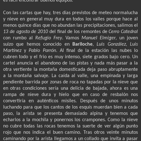
es fácil encontrar buenos equipos.
Con las cartas que hay, tres días previstos de meteo normalucha
y nieve en general muy dura en todos los valles porque hace al
menos quince días que no abundan las precipitaciones, salimos el
13 de agosto de 2010
del final de los remontes de
Cerro Catedral
con rumbo al
Refugio Frey
. Vamos
Manuel Elmiger
, un joven
suizo que hemos conocido en
Bariloche
,
Luis González, Luis
Martínez
y
Pablo Parrón
. Al final de la estación las nubes lo
cubren todo y el frio es muy intenso, siete grados bajo cero. Un
cartel anuncia el abandono de las pistas y nada más pasar a la
otra vertiente la montaña domesticada deja paso abruptamente
a la montaña salvaje. La caída al valle, una empinada y larga
pendiente barrida por zonas de roca no tapadas por la nieve que
en otras condiciones sería una delicia de bajada, ahora es una
rampa de nieve dura y hielo que en caso de resbalón nos
convertiría en auténticos misiles. Después de unos minutos
luchando para que los cantos de los esquís muerdan bien a cada
paso, la arista se presenta demasiado alpina y tenemos que
echarlos a la mochila y ponernos los crampones. Como la nieve
no cubre todas las rocas tenemos la suerte de ver algún punto
rojo que nos indica el buen camino. Tras otros veinte minutos
caminando por la arista llegamos a un collado que invita a pasar