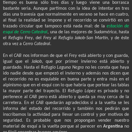
tiempo es buena sólo tres días y luego viene una borrasca
bastante seria. Aunque partimos con la idea de intentar en tres
días una travesía que normalmente en verano se hace en cuatro,
al final la realidad se impone y el recorrido se convirtió en un
trazado circular que tampoco está nada mal: de la
estación de
esquí de Cerro Catedral
, una de las mejores de
Sudamérica
, hasta
el
Refugio Frey
, del
Frey
al
Refugio Jakob-San Martín
, y de éste
otra vez a
Cerro Catedral
.
En el
CAB
nos informan de que el
Frey
está abierto y con guarda,
igual que el
Jakob
, que por primer invierno está abierto y
guardado. Hasta el
Refugio Laguna Negra
no les consta que haya
ido nadie desde que empezó el invierno y además nos dicen que
el recorrido no es esquiable en buena parte y entra más en el
alpinismo que en el esquí con lo que habría que portear las tablas
la mayor parte del trayecto. El
Refugio López
es privado y no
pertenece al
CAB
pero está abierto y queda ya muy cerca de la
carretera. En el
CAB
quedarán agradecidos si a la vuelta se les
informa del estado del recorrido y también nos pedirán que
inscribamos la actividad para llevar un control y por motivos de
seguridad. Es probable que nos propongan vender nuestro
material de esquí a la vuelta porque al parecer en
Argentina
no