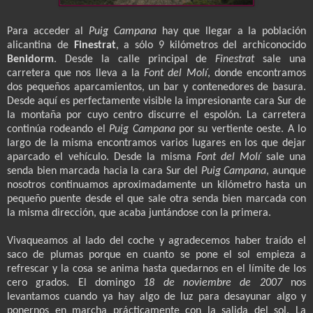
Para acceder al
Puig Campana
hay que llegar a la población
alicantina de
Finestrat
, a sólo 9 kilómetros del archiconocido
Benidorm
. Desde la calle principal de
Finestrat
sale una
carretera que nos lleva a la
Font del Molí
, donde encontramos
dos pequeños aparcamientos, un bar y contenedores de basura.
Desde aquí es perfectamente visible la impresionante cara Sur de
la montaña por cuyo centro discurre el espolón. La carretera
continúa rodeando el
Puig Campana
por su vertiente oeste. A lo
largo de la misma encontramos varios lugares en los que dejar
aparcado el vehículo. Desde la misma
Font del Molí
sale una
senda bien marcada hacia la cara Sur del
Puig Campana
, aunque
nosotros continuamos aproximadamente un kilómetro hasta un
pequeño puente desde el que sale otra senda bien marcada con
la misma dirección, que acaba juntándose con la primera.
Vivaqueamos al lado del coche y agradecemos haber traído el
saco de plumas porque en cuanto se pone el sol empieza a
refrescar y la cosa se anima hasta quedarnos en el límite de los
cero grados. El domingo
18 de noviembre de 2007
nos
levantamos cuando ya hay algo de luz para desayunar algo y
ponernos en marcha prácticamente con la salida del sol. La