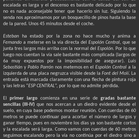
escalada es larga y el descenso es bastante delicado por lo que
no es nada aconsejable tener que hacerlo sin luz. Siguiendo la
senda nos aproximamos por un bosquecillo de pinos hasta la base
de la pared. Unos 45 minutos desde el coche.
Esteban
ha estado por la zona no hace mucho y anima a
Fernando
a meterse en la vía directa del
Espolón Central
, que se
junta tres largos más arriba con la normal del
Espolón
. Por lo que
luego nos cuentan la vía sale bastante más complicada (largos de
6a muy expuestos por la imposibilidad de asegurar).
Luis
Sebastián
y
Pablo Parrón
nos metemos en el
Espolón Central
a la
izquierda de una placa negruzca visible desde la
Font del Molí
. La
entrada está marcada claramente con una flecha de pintura roja
y las letras “
ESP CENTRAL
”, por lo que no admite pérdida.
El
primer largo
comienza en una serie de
gradas bastante
sencillas (III-IV)
que nos acercan a un diedro evidente desde el
suelo, en cuya base podemos montar reunión. Con cuerdas de 60
metros se puede continuar para acortar el número de largos y
ganar tiempo, pues en noviembre los días ya son bastante cortos
y la escalada será larga. Como vamos con cuerdas de 60 metros
seguimos escalando pero la vía no continúa por el diedro sino a