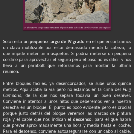
En el octavo largo encontramos el paso más díficil de la vía (V bien protegido)
Sólo resta un
pequeño largo de IV grado
en el que encontramos
un clavo inutilizable por estar demasiado metida la cabeza, lo
que impide meter un mosquetón. Sí podría meterse un pequeño
cordino para aprovechar el seguro pero el paso no es difícil y nos
lleva a un parabolt que reforzamos para montar la última
reunión.
Entre bloques fáciles, ya desencordados, se sube unos quince
metros. Aquí acaba la vía pero no estamos en la cima del
Puig
Campana
, de la que nos separa todavía un buen desnivel.
Conviene ir atentos a unos hitos que deberemos ver a nuestra
derecha en un bloque. El punto es poco evidente pero es crucial
porque justo detrás del bloque veremos las marcas de pintura
roja y el cable que nos indican el
descenso
, para el que habrá
que prever aproximadamente una hora y media hasta el coche.
Para el descenso, conviene autoasegurarse con un cabo al cable,