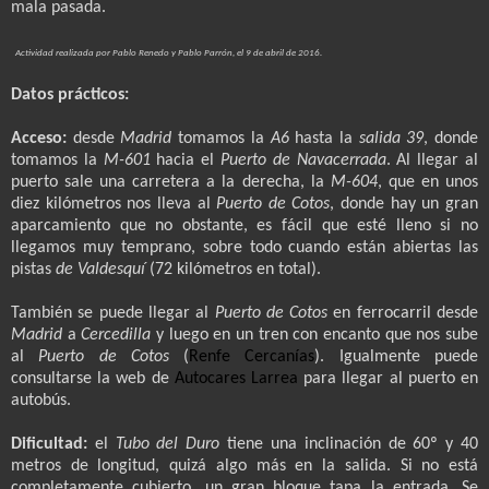
mala pasada.
Actividad realizada por Pablo Renedo y Pablo Parrón, el 9 de abril de 2016.
Datos prácticos:
Acceso:
desde
Madrid
tomamos la
A
6
hasta la
salida 39
, donde
tomamos la
M-601
hacia el
Puerto de Navacerrada
. Al llegar al
puerto sale una carretera a la derecha, la
M-604
, que en unos
diez kilómetros nos lleva al
Puerto de Cotos
, donde hay un gran
aparcamiento que no obstante, es fácil que esté lleno si no
llegamos muy temprano, sobre todo cuando están abiertas las
pistas
de Valdesquí
(72 kilómetros en total).
También se puede llegar al
Puerto de Cotos
en ferrocarril desde
Madrid
a
Cercedilla
y luego en un tren con encanto que nos sube
al
Puerto de Cotos
(
Renfe Cercanías
). Igualmente puede
consultarse la web de
Autocares Larrea
para llegar al puerto en
autobús.
Dificultad:
el
Tubo del Duro
tiene una inclinación de 60º y 40
metros de longitud, quizá algo más en la salida. Si no está
completamente cubierto, un gran bloque tapa la entrada. Se