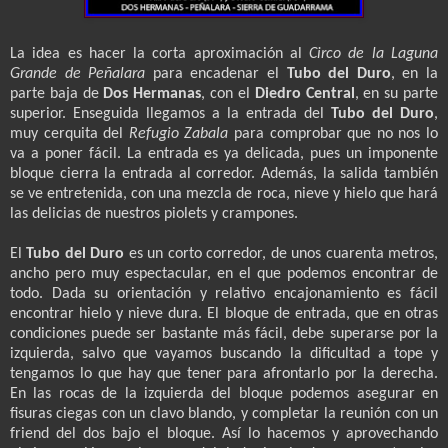
La idea es hacer la corta aproximación al
Circo de la Laguna
Grande de Peñalara
para encadenar el
Tubo del Duro
, en la
parte baja de
Dos Hermanas
, con el
Diedro Central
, en su parte
superior. Enseguida llegamos a la entrada del
Tubo del Duro
,
muy cerquita del
Refugio Zabala
para comprobar que no nos lo
va a poner fácil. La entrada es ya delicada, pues un imponente
bloque cierra la entrada al corredor. Además, la salida también
se ve entretenida, con una mezcla de roca, nieve y hielo que hará
las delicias de nuestros piolets
y crampones.
El
Tubo del Duro
es un corto corredor, de unos cuarenta metros,
ancho pero muy espectacular, en el que podemos encontrar de
todo. Dada su orientación y relativo encajonamiento es fácil
encontrar hielo y nieve dura. El bloque de entrada, que en otras
condiciones puede ser bastante más fácil, debe superarse por la
izquierda, salvo que vayamos buscando la dificultad a tope y
tengamos lo que hay que tener para afrontarlo por la derecha.
En las rocas de la izquierda del bloque podemos asegurar en
fisuras ciegas con un clavo blando, y completar la reunión con un
friend del dos bajo el bloque. Así lo hacemos y aprovechando