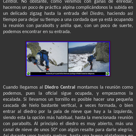
Central
. No obstante, como venimos con ganas de enredar,
hacemos un poco de práctica alpina complicándonos la subida en
un delicado zigzag hasta la entrada del
Diedro
, haciendo así
tiempo para dejar su tiempo a una cordada que ya está ocupando
la reunión con parabolts y anilla que, con un poco de suerte,
podemos encontrar en su entrada.
Cuando llegamos al
Diedro Central
montamos la reunión como
podemos, pues la oficial sigue ocupada, y empezamos la
escalada. Si llevamos un tornillo es posible hacer una pequeña
cascada de hielo bastante vertical, a veces formada, o bien
entrar al diedro por la pala de nieve que hay a la izquierda,
siendo esta la opción más habitual, hasta la mencionada reunión
con parabolts. Al principio el diedro es muy abierto, más una
canal de nieve de unos 50º con algún resalte para darle alegría.
Así durante unos treinta metros, hasta una buena plataforma en