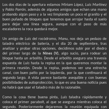
Los dos días de la apertura estamos
Miriam López, Luis Martínez
y
Pablo Parrón
, además de algunos amigos que echan una mano
probando algún paso y a la vez limpiando un poco el granito y el
buen puñado de bloques que tenemos que arrojar hasta el suelo
para dejar una línea segura, aunque con el paso de más
escaladores la roca quedará mejor.
Un amigo de
Luis
del rocódromo,
Manu
, nos deja un pedazo de
taladro eléctrico de batería, y el día 20 de septiembre, tras
analizar y probar otras opciones, decidimos subir por el diedro
del primer largo de la
Nines (V)
, algo sucio, para rodear un
bloque hasta un arbolito. Desde el arbolito aseguro una travesía
expuesta de
Luis
hasta la repisa en la que queremos montar la
primera reunión. Desde la repisa, podemos ver una estrecha
canal, con buen patio por la izquierda, por la que continuará el
segundo largo. A vista parece bastante asequible y con buenas
posibilidades de autoprotección, lo que es una buena noticia pues
no habrá que usar el taladro más de lo razonable.
Como la cosa tiene buena pinta,
Luis
taladra rápidamente y
coloca el primer parabolt, al que se asegura mientras coloca el
segundo. Posteriormente dejaremos la reunión equipada con