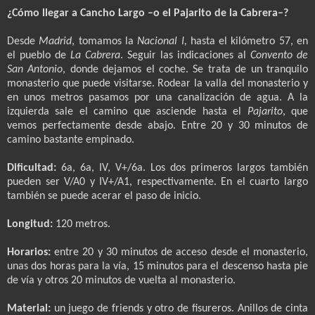
¿Cómo llegar a Cancho Largo –o el Pajarito de la Cabrera–?
Desde
Madrid
, tomamos la
Nacional I,
hasta el kilómetro 57, en
el pueblo de
La Cabrera
. Seguir las indicaciones al
Convento de
San Antonio
, donde dejamos el coche. Se trata de un tranquilo
monasterio que puede visitarse. Rodear la valla del monasterio y
en unos metros pasamos por una canalización de agua. A la
izquierda sale el camino que asciende hasta el
Pajarito
, que
vemos perfectamente desde abajo. Entre 20 y 30 minutos de
camino bastante empinado.
Dificultad:
6a, 6a, IV, V+/6a. Los dos primeros largos también
pueden ser V/A0 y IV+/A1, respectivamente. En el cuarto largo
también se puede acerar el paso de inicio.
Longitud:
120 metros.
Horarios:
entre 20 y 30 minutos de acceso desde el monasterio,
unas dos horas para la vía, 15 minutos para el descenso hasta pie
de vía y otros 20 minutos de vuelta al monasterio.
Material:
un juego de friends y otro de fisureros. Anillos de cinta