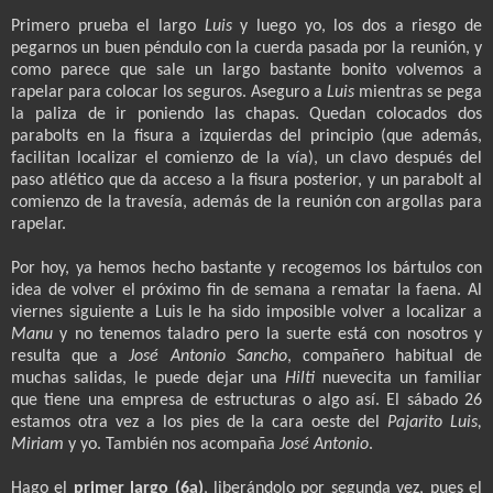
Primero prueba el largo
Luis
y luego yo, los dos a riesgo de
pegarnos un buen péndulo con la cuerda pasada por la reunión, y
como parece que sale un largo bastante bonito volvemos a
rapelar para colocar los seguros. Aseguro a
Luis
mientras se pega
la paliza de ir poniendo las chapas. Quedan colocados dos
parabolts en la fisura a izquierdas del principio (que además,
facilitan localizar el comienzo de la vía), un clavo después del
paso atlético que da acceso a la fisura posterior, y un parabolt al
comienzo de la travesía, además de la reunión con argollas para
rapelar.
Por hoy, ya hemos hecho bastante y recogemos los bártulos con
idea de volver el próximo fin de semana a rematar la faena. Al
viernes siguiente a Luis le ha sido imposible volver a localizar a
Manu
y no tenemos taladro pero la suerte está con nosotros y
resulta que a
José Antonio Sancho
, compañero habitual de
muchas salidas, le puede dejar una
Hilti
nuevecita un familiar
que tiene una empresa de estructuras o algo así. El sábado 26
estamos otra vez a los pies de la cara oeste del
Pajarito Luis,
Miriam
y yo. También nos acompaña
José Antonio
.
Hago el
primer largo (6a)
, liberándolo por segunda vez, pues el