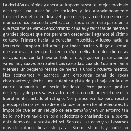
La decisión es rápida y ahora se impone buscar el mejor modo de
destrepar una sucesión de cortados y los aproximadamente
trescientos metros de desnivel que nos separan de lo que en este
momento nos parece la civilización. Tras una primera parte en la
que fácilmente vamos encontrando canales y terrazas de hierba y
grandes bloques que nos permiten descender llegamos al último
cortado. Primero hacia la derecha, imposible, y luego hacia la
izquierda, tampoco. Miramos por todas partes y llego a pensar
que vamos a tener que hacer un rápel delicado entre chorreras
de agua que con la lluvia de todo el día, sigue sin parar aunque
ya es muy suave, son auténticas cascadas, cuando
Luis
me llama
y señala un pequeño resalte de hierba a unos cincuenta metros.
Nos acercamos y aparece una empinada canal de rocas
chorreantes y hierba, una auténtica pista de patinaje en la que
caerse supondría un serio incidente. Pero parece posible
destrepar y después ya es evidente el terreno llano en el que está
literalmente anclado el refugio. Nos parece ver luz pero resulta
preocupante no ver a nadie en la puerta ni en los alrededores. Es
imposible que en un refugio de ese tamaño y en un entorno tan
bello, no haya nadie en los alrededores o charlando en la puerta
disfrutando de la puesta del sol. Son casi las ocho y ya llevamos
más de catorce horas sin parar. Bueno, si no hay nadie no