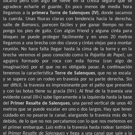
tocarlo pero con algo de nieve en la cresta seguro que se
agradece echarle el guante. En poco menos de media hora
llegamos a la
primera Torre de Salenques (IV)
, donde sacamos
la cuerda. Unas fisuras claras con tendencia hacia la derecha,
valle de
Barrancs
, parecen fáciles y por ganar tiempo no me
pongo los pies de gato. Con algún friend y alguna cinta para
bloques se puede proteger fácilmente y en unos 20 metros
llegamos a una brecha con dos clavos y cintas viejas para montar
reunión. No hace falta llegar hasta la cima de la torre y en la
brecha veremos el paso conocido como la
Pajarita de Papel
, un
agujero formado por roca con esta forma (con algo de
imaginación) por el que no es obligado pasar. A continuación
tenemos la característica
Torre de Salenques
, que no se escala
y se supera con un rodeo en travesía por su parte derecha. Sin
ser difícil, la travesía es impresionante por el patio que presenta
y con las botas tiene su gracia (IV+). Al final de la travesía una
evidente canal (III+) sube ligeramente a la izquierda hasta la base
del
Primer Resalte de Salenques
, una pared vertical de unos 40
metros que se puede escalar en uno o dos largos. Hay que tener
cuidado en no pasarse la canal, alargando la travesía más de lo
debido, de lo que no nos percatamos con lo que nos metemos en
el primer embarque.
Luis
estira la travesía hasta rodear también
el
Primer Resalte de Salenques
y llega a una canal que sale a la