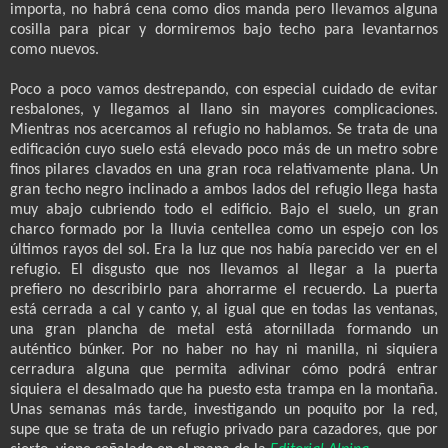
importa, no habrá cena como dios manda pero llevamos alguna
cosilla para picar y dormiremos bajo techo para levantarnos
como nuevos.
Poco a poco vamos destrepando, con especial cuidado de evitar
resbalones, y llegamos al llano sin mayores complicaciones.
Mientras nos acercamos al refugio no hablamos. Se trata de una
edificación cuyo suelo está elevado poco más de un metro sobre
finos pilares clavados en una gran roca relativamente plana. Un
gran techo negro inclinado a ambos lados del refugio llega hasta
muy abajo cubriendo todo el edificio. Bajo el suelo, un gran
charco formado por la lluvia centellea como un espejo con los
últimos rayos del sol. Era la luz que nos había parecido ver en el
refugio. El disgusto que nos llevamos al llegar a la puerta
prefiero no describirlo para ahorrarme el recuerdo. La puerta
está cerrada a cal y canto y, al igual que en todas las ventanas,
una gran plancha de metal está atornillada formando un
auténtico búnker. Por no haber no hay ni manilla, ni siquiera
cerradura alguna que permita adivinar cómo podrá entrar
siquiera el desalmado que ha puesto esta trampa en la montaña.
Unas semanas más tarde, investigando un poquito por la red,
supe que se trata de un refugio privado para cazadores, que por