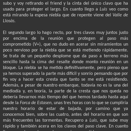
subo y voy retirando el friend y la cinta del único clavo que ha
usado para proteger el largo. En cuanto llego a
Luis
veo como
está mirando la espesa niebla que de repente viene del
Valle de
Llosàs
.
El segundo largo lo hago recto, por tres clavos muy juntos justo
por encima de la reunión que protegen al paso más
comprometido (V+), que no dudo en acerar sin miramientos un
poco nervioso por la niebla que se está metiendo rápidamente.
Se trata de un pequeño desplome que da paso a terreno más
sencillo hasta la cima del resalte donde monto reunión en un
bloque. La niebla se ha metido definitivamente, pero pienso que
ya hemos superado la parte más difícil y sonrío pensando que por
fin voy a hacer esta cresta que tanto se me está resistiendo.
Además, a pesar de nuestro embarque, todavía no es la una del
mediodía y, en teoría, la parte de la cresta que nos queda no
debería llevarnos más tiempo del que hemos tardado hasta aquí
desde la
Forca de Estasen
, unas tres horas con lo que se cumpliría
nuestro horario de estar de bajada, por camino que ya
conocemos bien, sobre las cuatro, antes del horario en que son
más frecuentes las tormentas. Recupero a
Luis
, que sube muy
rápido y también acera en los clavos del paso clave. En cuanto