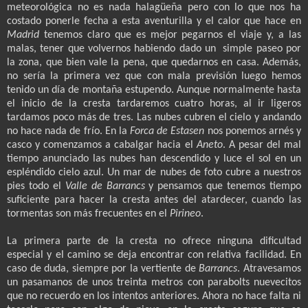
meteorológica no es nada halagüeña pero con lo que nos ha
costado ponerle fecha a esta aventurilla y el calor que hace en
Madrid
tenemos claro que es mejor pegarnos el viaje y, a las
malas, tener que volvernos habiendo dado un
simple paseo por
la zona, que bien vale la pena, que quedarnos en casa. Además,
no sería la primera vez que con mala previsión luego hemos
tenido un día de montaña estupendo. Aunque normalmente hasta
el inicio de la cresta tardaremos cuatro horas, al ir ligeros
tardamos poco más de tres. Las nubes cubren el cielo y andando
no hace nada de frío. En la
Forca de Estasen
nos ponemos arnés y
casco y comenzamos a cabalgar hacia el
Aneto
. A pesar del mal
tiempo anunciado las nubes han descendido y luce el sol en un
espléndido cielo azul. Un mar de nubes de foto cubre a nuestros
pies todo el
Valle de Barrancs
y pensamos que tenemos tiempo
suficiente para hacer la cresta antes del atardecer, cuando las
tormentas son más frecuentes en el
Pirineo
.
La primera parte de la cresta no ofrece ninguna dificultad
especial y el camino se deja encontrar con relativa facilidad. En
caso de duda, siempre por la vertiente de
Barrancs
. Atravesamos
un pasamanos de unos treinta metros con parabolts nuevecitos
que no recuerdo en los intentos anteriores. Ahora no hace falta ni