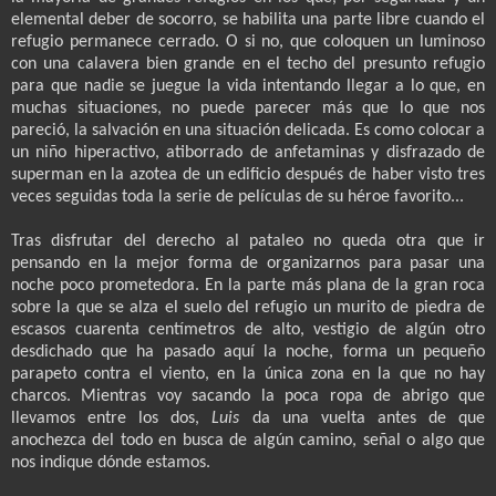
elemental deber de socorro, se habilita una parte libre cuando el
refugio permanece cerrado. O si no, que coloquen un luminoso
con una calavera bien grande en el techo del presunto refugio
para que nadie se juegue la vida intentando llegar a lo que, en
muchas situaciones, no puede parecer más que lo que nos
pareció, la salvación en una situación delicada. Es como colocar a
un niño hiperactivo, atiborrado de anfetaminas y disfrazado de
superman en la azotea de un edificio después de haber visto tres
veces seguidas toda la serie de películas de su héroe favorito...
Tras disfrutar del derecho al pataleo no queda otra que ir
pensando en la mejor forma de organizarnos para pasar una
noche poco prometedora. En la parte más plana de la gran roca
sobre la que se alza el suelo del refugio un murito de piedra de
escasos cuarenta centímetros de alto, vestigio de algún otro
desdichado que ha pasado aquí la noche, forma un pequeño
parapeto contra el viento, en la única zona en la que no hay
charcos. Mientras voy sacando la poca ropa de abrigo que
llevamos entre los dos,
Luis
da una vuelta antes de que
anochezca del todo en busca de algún camino, señal o algo que
nos indique dónde estamos.