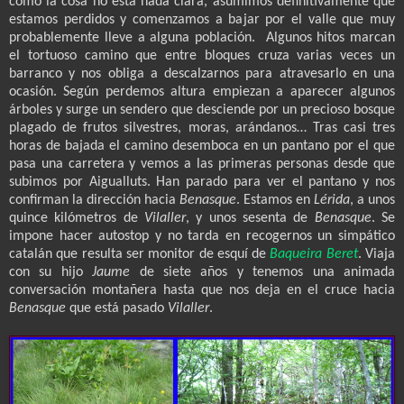
como la cosa no está nada clara, asumimos definitivamente que
estamos perdidos y comenzamos a bajar por el valle que muy
probablemente lleve a alguna población.
Algunos hitos marcan
el tortuoso camino que entre bloques cruza varias veces un
barranco y nos obliga a descalzarnos para atravesarlo en una
ocasión. Según perdemos altura empiezan a aparecer algunos
árboles y surge un sendero que desciende por un precioso bosque
plagado de frutos silvestres, moras, arándanos… Tras casi tres
horas de bajada el camino desemboca en un pantano por el que
pasa una carretera y vemos a las primeras personas desde que
subimos por Aigualluts. Han parado para ver el pantano y nos
confirman la dirección hacia
Benasque
. Estamos en
Lérida
, a unos
quince kilómetros de
Vilaller
, y unos sesenta de
Benasque
. Se
impone hacer autostop y no tarda en recogernos un simpático
catalán que resulta ser monitor de esquí de
Baqueira Beret
. Viaja
con su hijo
Jaume
de siete años y tenemos una animada
conversación montañera hasta que nos deja en el cruce hacia
Benasque
que está pasado
Vilaller
.