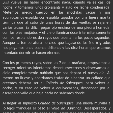
Luis
vuelve sin haber encontrado nada, cuando ya es casi de
noche, y tomamos unos croissants y algo de leche condensada.
Metemos medio cuerpo en las mochilas vacías y nos
acurrucamos espalda con espalda tapados por una ligera manta
térmica que al cabo de unas horas de dar vueltas se raja en
varios trozos. Es difícil pegar ojo encima de una piedra húmeda,
con los pies mojados y el cielo iluminándose intermitentemente
con los resplandores de rayos que truenan a los pocos segundos.
Aunque la temperatura no creo que bajase de los 5 o 6 grados
nos pegamos unas buenas tiritonas y las diez horas que estamos
intentado dormir se hacen eternas.
Con los primeros rayos, sobre las 7 de la mañana, empezamos a
recoger mientras intentamos desentumecernos y observamos el
cielo completamente nublado que nos depara el nuevo día. Al
menos no llueve y acordamos tratar de alcanzar un collado que
creemos debería ser el
Collado de Salenques
, para volver al
coche, y en caso de volver a equivocarnos, descender por el
escarpado valle que baja hacia no sabemos dónde.
Al llegar al supuesto
Collado de Salenques
, una nueva muralla a
lo lejos franquea el paso al
Valle de Barrancs
. Desesperados, y