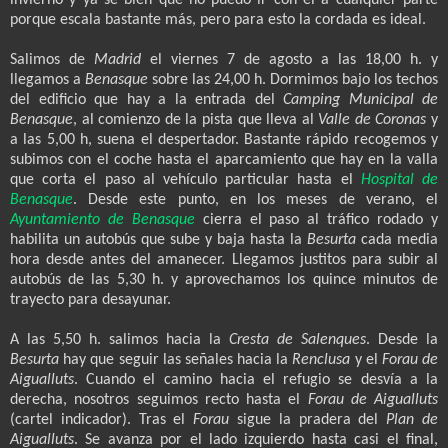
porque escala bastante más, pero para esto la cordada es ideal.
Salimos de
Madrid
el viernes 7 de agosto a las 18,00 h. y
llegamos a
Benasque
sobre las 24,00 h. Dormimos bajo los techos
del edificio que hay a la entrada del
Camping Municipal de
Benasque
, al comienzo de la pista que lleva al
Valle de Coronas
y
a las 5,00 h, suena el despertador. Bastante rápido recogemos y
subimos con el coche hasta el aparcamiento que hay en la valla
que corta el paso al vehículo particular hasta el
Hospital de
Benasque
. Desde este punto, en los meses de verano, el
Ayuntamiento de Benasque
cierra el paso al tráfico rodado y
habilita un autobús que sube y baja hasta la
Besurta
cada media
hora desde antes del amanecer. Llegamos justitos para subir al
autobús de las 5,30 h. y aprovechamos los quince minutos de
trayecto para desayunar.
A las 5,50 h. salimos hacia la
Cresta de Salenques
. Desde la
Besurta
hay que seguir las señales hacia la
Renclusa
y el
Forau de
Aigualluts
. Cuando el camino hacia el refugio se desvía a la
derecha, nosotros seguimos recto hasta el
Forau de Aigualluts
(cartel indicador). Tras el
Forau
sigue la pradera del
Plan de
Aigualluts
. Se avanza por el lado izquierdo hasta casi el final,