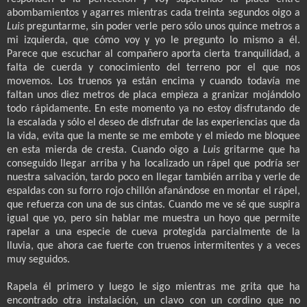
abombamientos y agarres mientras cada treinta segundos oigo a
Luis
preguntarme, sin poder verle pero sólo unos quince metros a
mi izquierda, que cómo voy y yo le pregunto lo mismo a él.
Parece que escuchar al compañero aporta cierta tranquilidad, a
falta de cuerda y conocimiento del terreno por el que nos
movemos. Los truenos ya están encima y cuando todavía me
faltan unos diez metros de placa empieza a granizar mojándolo
todo rápidamente. En este momento ya no estoy disfrutando de
la escalada y sólo el deseo de disfrutar de las experiencias que da
la vida, evita que la mente se me embote y el miedo me bloquee
en esta mierda de cresta. Cuando oigo a
Luis
gritarme que ha
conseguido llegar arriba y ha localizado un rápel que podría ser
nuestra salvación, tardo poco en llegar también arriba y verle de
espaldas con su forro rojo chillón afanándose en montar el rápel,
que refuerza con una de sus cintas. Cuando me ve sé que suspira
igual que yo, pero sin hablar me muestra un hoyo que permite
rapelar a una especie de cueva protegida parcialmente de la
lluvia, que ahora cae fuerte con truenos intermitentes y a veces
muy seguidos.
Rapela él primero y luego le sigo mientras me grita que ha
encontrado otra instalación, un clavo con un cordino que no