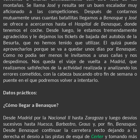
montañas. Se llama
José
y resulta ser un buen escalador muy
aficionado a las competiciones. Después de contarnos
mutuamente unas cuantas batallitas llegamos a
Benasque
y
José
se ofrece a acercarnos hasta el
Hospital de Benasque
, donde
tenemos el coche. Desde luego, le estamos tremendamente
agradecidos y le dejamos los tickets de bajada del autobús de la
Besurta, que no hemos tenido que utilizar. El quizá pueda
aprovecharlos porque se va a quedar unos días por
Benasque
.
Como no podía ser menos le invitamos a unas cañas y nos
despedimos. Nos queda el viaje de vuelta a
Madrid
, que
realizamos satisfechos de la actividad realizada y analizando los
errores cometidos, con la cabeza buscando otro fin de semana o
puente en el que podremos volver a intentarlo.
Datos prácticos:
¿Cómo llegar a Benasque?
Desde
Madrid
por la
Nacional II
hasta
Zaragoza
y luego desvíos
sucesivos hasta
Huesca, Barbastro, Graus
y, por fin,
Benasque
.
Desde
Benasque
continuar la carretera recto dejando a la
derecha el desvío a las pistas de esquí de
Cerler
y tomando más