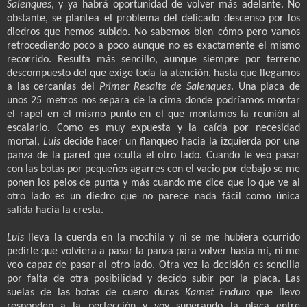
Salenques
, y ya habrá oportunidad de volver más adelante. No
obstante, se plantea el problema del delicado descenso por los
diedros que hemos subido. No sabemos bien cómo pero vamos
retrocediendo poco a poco aunque no es exactamente el mismo
recorrido. Resulta más sencillo, aunque siempre por terreno
descompuesto del que exige toda la atención, hasta que llegamos
a las cercanías del
Primer Resalte de Salenques
. Una placa de
unos 25 metros nos separa de la cima donde podríamos montar
el rapel en el mismo punto en el que montamos la reunión al
escalarlo. Como es muy expuesta y la caída por necesidad
mortal,
Luis
decide hacer un flanqueo hacia la izquierda por una
panza de la pared que oculta el otro lado. Cuando le veo pasar
con las botas por pequeños agarres con el vacio por debajo se me
ponen los pelos de punta y más cuando me dice que lo que ve al
otro lado es un diedro que no parece nada fácil como única
salida hacia la cresta.
Luis
lleva la cuerda en la mochila y ni se me hubiera ocurrido
pedirle que volviera a pasar la panza para volver hasta mí, ni me
veo capaz de pasar al otro lado. Otra vez la decisión es sencilla
por falta de otra posibilidad y decido subir por la placa. Las
suelas de las botas de cuero duras
Kamet Enduro
que llevo
responden a la perfección y voy superando la placa entre