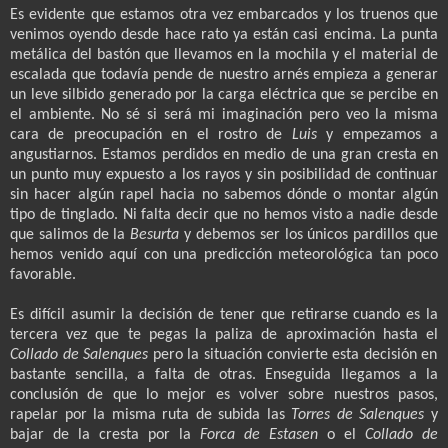
Es evidente que estamos otra vez embarcados y los truenos que
venimos oyendo desde hace rato ya están casi encima. La punta
metálica del bastón que llevamos en la mochila y el material de
escalada que todavía pende de nuestro arnés empieza a generar
un leve silbido generado por la carga eléctrica que se percibe en
el ambiente. No sé si será mi imaginación pero veo la misma
cara de preocupación en el rostro de
Luis
y empezamos a
angustiarnos. Estamos perdidos en medio de una gran cresta en
un punto muy expuesto a los rayos y sin posibilidad de continuar
sin hacer algún rapel hacia no sabemos dónde o montar algún
tipo de tinglado. Ni falta decir que no hemos visto a nadie desde
que salimos de la
Besurta
y debemos ser los únicos pardillos que
hemos venido aquí con una predicción meteorológica tan poco
favorable.
Es difícil asumir la decisión de tener que retirarse cuando es la
tercera vez que te pegas la paliza de aproximación hasta el
Collado de Salenques
pero la situación convierte esta decisión en
bastante sencilla, a falta de otras. Enseguida llegamos a la
conclusión de que lo mejor es volver sobre nuestros pasos,
rapelar por la misma ruta de subida las
Torres de Salenques
y
bajar de la cresta por la
Forca de Estasen
o el
Collado de