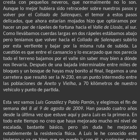
cresta con pequeños neveros, que normalmente no lo son.
Aunque lo mejor hubiera sido retroceder sobre nuestros pasos y
volver por el
Collado de Salenques
, el temor a estos pasos
delicados, que ahora estarían mojados hizo que optáramos por
hacer un par de rápeles de fortuna hacia el
Valle de Llosàs
, al sur.
Como llevábamos cuerdas largas en dos rápeles estábamos abajo
pero teníamos que volver hacia el
Collado de Salenques
subirlo
por esta vertiente y bajar por la misma ruta de subida. La
cuestión es que entre el cansancio y lo escarpado que nos parecía
todo el terreno bajamos por el valle sin saber muy bien a dónde
nos llevaría. Después de una bajada interminable entre miles de
bloques y un bosque de hayas muy bonito al final, llegamos a una
carretera que resultó ser la
N-230
, en un punto intermedio entre
las poblaciones de
Aneto
y
Vielha
, a 70 kilómetros de nuestro
vehículo y punto de partida.
Esta vez vamos
Luis González
y
Pablo Parrón
, y elegimos el fin de
semana del
8 al 9 de agosto de 2009
. Han pasado cuatro años
desde la última vez que estuve aquí y para
Luis
es la primera. En
todo este tiempo no creo que haya mejorado mucho mi nivel de
escalada, bastante básico, pero sin duda he mejorado
notablemente la resistencia física. A
Luis
le he conocido este
invierno y ya se bien que no puedo ir con él a cualquier parte