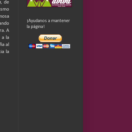
a
, de
mismo
amosa
¡Ayudanos a mantener
ando
la página!
ra. A
 a la
ña al
ia la