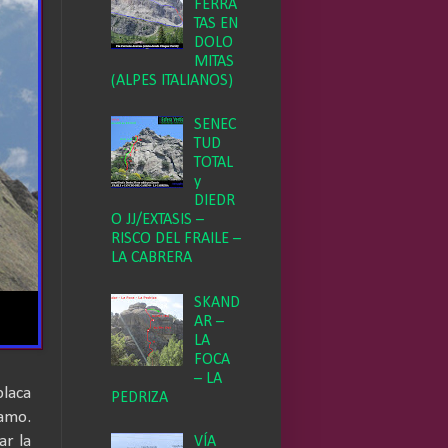
FERRA
TAS EN
DOLO
MITAS
(ALPES ITALIANOS)
SENEC
TUD
TOTAL
y
DIEDR
O JJ/EXTASIS –
RISCO DEL FRAILE –
LA CABRERA
SKAND
AR –
LA
FOCA
– LA
placa
PEDRIZA
ramo.
ar la
VÍA