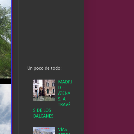
Un poco de todo:
MADRI
D –
ATENA
S, A
TRAVÉ
S DE LOS
BALCANES
VÍAS