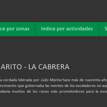
ice por zonas
Indice por actividades
S
JARITO - LA CABRERA
na cordada liderada por
Julio Marina
hace más de cuarenta año
revimiento que gobernaba las mentes de los escaladores en aq
odavía muchos de los riscos más prometedores para la esca