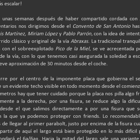
s escalar!
, unas semanas después de haber compartido cordada con
tarios­­ nos dirigimos desde el
Convento de San Antonio
has
uis Martínez, Miriam López
y
Pablo Parrón
, con la idea de intent
ido clásico y original de la vía
Abraxas
. La tradicional tranqui
ón con el sobreexplotado
Pico de la Miel
, se ve acrecentada p
de la vía, con lo que tenemos casi asegurada la soledad a es
eve aproximación de 30 minutos desde el coche.
rre por el centro de la imponente placa que gobierna el se
 de un evidente techo visible en todo momento desde el comien
metros hay que tener cuidado porque la placa nos pilla algo fr
mente a la derecha, por una fisura, se reduce algo la dificu
desde el que salimos directamente a por una fisura que s
 en la que ya podemos proteger con friends. Lo recomendabl
 de llegar al primer parabolt, justo por encima de la fisura c
 partir de aquí el largo está bien protegido en lo más difícil
rondará el 6a/6a+. Hacia la mitad del largo sale una variante