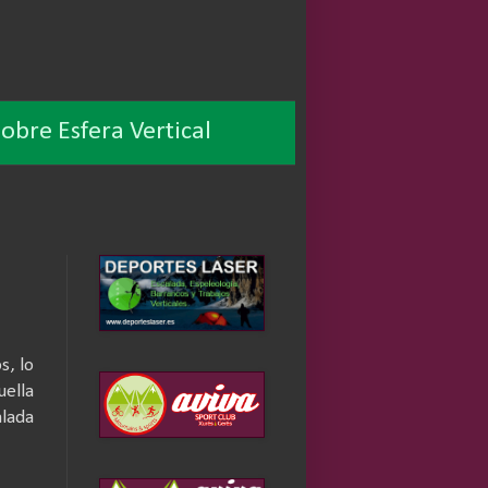
obre Esfera Vertical
s, lo
uella
lada