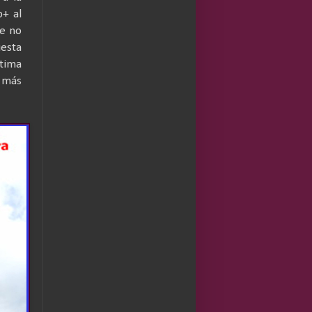
b+ al
ue no
uesta
ltima
e más