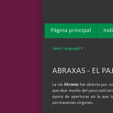
Página principal
Ind
Select Language
▼
ABRAXAS - EL PA
La vía
Abraxas
fue abierta por u
que dice mucho del poco sutil at
época de aperturas en la que t
permanecían vírgenes.