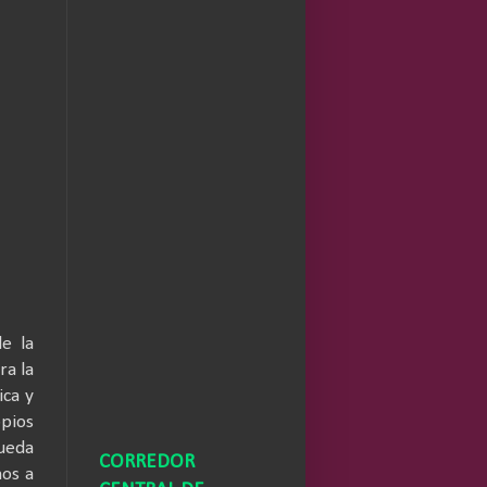
e la
ra la
ica y
opios
queda
CORREDOR
mos a