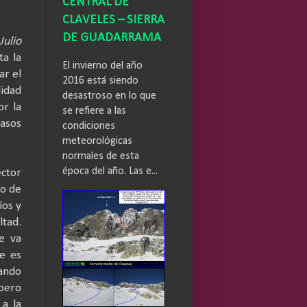
CENTRAL DE
CLAVELES – SIERRA
DE GUADARRAMA
Julio
ta la
El invierno del año
ar el
2016 está siendo
lidad
desastroso en lo que
or la
se refiere a las
casos
condiciones
meteorológicas
normales de esta
época del año. Las e...
ctor
zo de
íos y
ltad.
e va
e es
uando
 pero
 a la