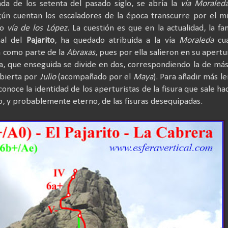
a de los setenta del pasado siglo, se abría la
vía Moraled
gún cuentan los escaladores de la época transcurre por el 
mo
vía de los López
. La cuestión es que en la actualidad, la f
nal del
Pajarito
, ha quedado atribuida a la vía
Moraleda
cu
a como parte de la
Abraxas
, pues por ella salieron en su apertu
ra, que enseguida se divide en dos, correspondiendo la de más
abierta por
Julio
(acompañado por el
Maya
). Para añadir más le
noce la identidad de los aperturistas de la fisura que sale hac
o, y probablemente eterno, de las fisuras desequipadas.