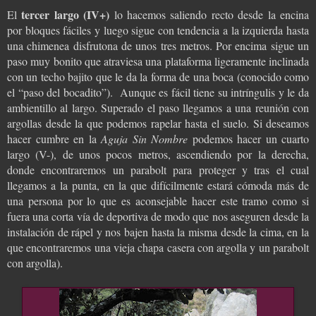
tercer largo (IV+)
El
lo hacemos saliendo recto desde la encina
por bloques fáciles y luego sigue con tendencia a la izquierda hasta
una chimenea disfrutona de unos tres metros. Por encima sigue un
paso muy bonito que atraviesa una plataforma ligeramente inclinada
con un techo bajito que le da la forma de una boca (conocido como
el “paso del bocadito”).
Aunque es fácil tiene su intríngulis y le da
ambientillo al largo. Superado el paso llegamos a una reunión con
argollas desde la que podemos rapelar hasta el suelo.
Si deseamos
hacer cumbre en la
Aguja Sin Nombre
podemos hacer un cuarto
largo (V-), de unos pocos metros, ascendiendo por la derecha,
donde encontraremos un parabolt para proteger y tras el cual
llegamos a la punta, en la que difícilmente estará cómoda más de
una persona por lo que es aconsejable hacer este tramo como si
fuera una corta vía de deportiva de modo que nos aseguren desde la
instalación de rápel y nos bajen hasta la misma desde la cima, en la
que encontraremos una vieja chapa casera con argolla y un parabolt
con argolla
).