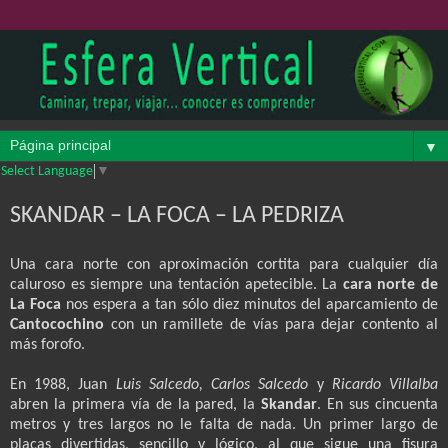
▼
Select Language
▼
SKANDAR – LA FOCA – LA PEDRIZA
Una cara norte con aproximación cortita para cualquier día
caluroso es siempre una tentación apetecible. La
cara norte de
La Foca
nos espera a tan sólo diez minutos del aparcamiento de
Cantocochino
con un ramillete de vías para dejar contento al
más forofo.
En 1988, Juan
Luis Salcedo, Carlos Salcedo
y
Ricardo Villalba
abren la primera vía de la pared, la
Skandar
. En sus cincuenta
metros y tres largos no le falta de nada. Un primer largo de
placas divertidas, sencillo y lógico, al que sigue una fisura