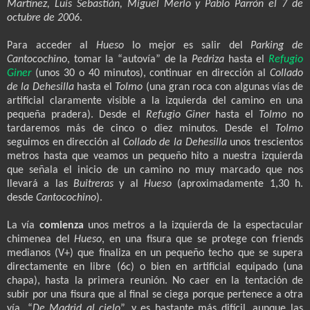
Martínez, Luis Sebastián, Miguel Merlo y Pablo Parrón el 7 de
octubre de 2006
.
Para acceder al
Hueso
lo mejor es salir del
Parking de
Cantocochino
, tomar la “autovía” de la
Pedriza
hasta el
Refugio
Giner
(unos 30 o 40 minutos), continuar en dirección al
Collado
de la Dehesilla
hasta el
Tolmo
(una gran roca con algunas vías de
artificial claramente visible a la izquierda del camino en una
pequeña pradera). Desde el
Refugio Giner
hasta el
Tolmo
no
tardaremos más de cinco o diez minutos. Desde el
Tolmo
seguimos en dirección al
Collado de la Dehesilla
unos trescientos
metros hasta que veamos un pequeño hito a nuestra izquierda
que señala el inicio de un camino no muy marcado que nos
llevará a las
Buitreras
y al
Hueso
(aproximadamente 1,30 h.
desde
Cantocochino
).
La vía
comienza
unos metros a la izquierda de la espectacular
chimenea del
Hueso
, en una fisura que se protege con friends
medianos (V+) que finaliza en un pequeño techo que se supera
directamente en libre (6c) o bien en artificial equipado (una
chapa), hasta la primera reunión. No caer en la tentación de
subir por una fisura que al final se ciega porque pertenece a otra
vía, “
De Madrid al cielo
”, y es bastante más difícil, aunque las