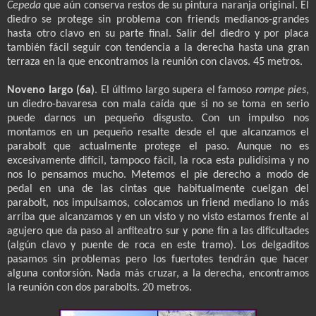
Cepeda
que aún conserva restos de su pintura naranja original. El
diedro se protege sin problema con friends medianos-grandes
hasta otro clavo en su parte final. Salir del diedro y por placa
también fácil seguir con tendencia a la derecha hasta una gran
terraza en la que encontramos la reunión con clavos. 45 metros.
Noveno largo (6a)
. El último largo supera el famoso
rompe pies
,
un diedro-bavaresa con mala caída que si no se toma en serio
puede darnos un pequeño disgusto. Con un impulso nos
montamos en un pequeño resalte desde el que alcanzamos el
parabolt que actualmente protege el paso. Aunque no es
excesivamente difícil, tampoco fácil, la roca esta pulidísima y no
nos lo pensamos mucho. Metemos el pie derecho a modo de
pedal en una de las cintas que habitualmente cuelgan del
parabolt, nos impulsamos, colocamos un friend mediano lo más
arriba que alcanzamos y en un visto y no visto estamos frente al
agujero que da paso al anfiteatro sur y pone fin a las dificultades
(algún clavo y puente de roca en este tramo). Los delgaditos
pasamos sin problemas pero los fuertotes tendrán que hacer
alguna contorsión. Nada más cruzar, a la derecha, encontramos
la reunión con dos parabolts. 20 metros.