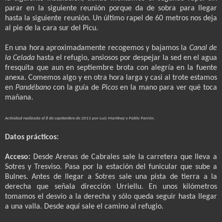
parar en la siguiente reunión porque da de sobra para llegar
hasta la siguiente reunión. Un último rapel de 60 metros nos deja
al pie de la cara sur del Picu.
En una hora aproximadamente recogemos y bajamos la
Canal de
la Celada
hasta el refugio, ansiosos por despejar la sed en el agua
fresquita que aun en septiembre brota con alegría en la fuente
anexa. Comemos algo y en otra hora larga y casi al trote estamos
en
Pandébano
con la guía de
Picos
en la mano para ver qué toca
mañana.
Actividad realizada el 8 de septiembre de 2011 por Luis Martínez y Pablo Parrón.
Datos prácticos:
Acceso:
Desde Arenas de Cabrales sale la carretera que lleva a
Sotres y Tresviso. Pasa por la estación del funicular que sube a
Bulnes. Antes de llegar a Sotres sale una pista de tierra a la
derecha que señala dirección Urriellu. En unos kilómetros
tomamos el desvío a la derecha y sólo queda seguir hasta llegar
a una valla. Desde aquí sale el camino al refugio.