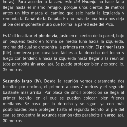
horas). Para acceder a la
cara este del Naranjo
no hace falta
llegar hasta el mismo refugio, porque unos cientos de metros
antes un hito marca el camino que sale hacia la izquierda y
remonta la
Canal de la Celada
. En no más de una hora nos deja
al pie del imponente muro que forma la pared este del
Picu
.
Es fácil localizar el
pie de vía
, justo en el centro de la pared, bajo
un pequeño techo en forma de media luna hacia la izquierda,
encima del cual se encuentra la primera reunión. El
primer largo
(III+)
comienza por canalizos fáciles a la derecha del techo y
luego con tendencia hacia la izquierda hasta llegar a la reunión
(dos parabolts sin argollas). Se puede proteger bien y es sencillo.
35 metros.
Segundo largo (IV)
. Desde la reunión vemos claramente dos
techitos por encima, el primero a unos 7 metros y el segundo
bastante más arriba. Por placa de difícil protección se llega al
primer techito, en el que se pueden colocar bien friends
medianos. Se pasa por la derecha y se sigue, ya con más
posibilidades para proteger, hasta el segundo techito, al pie del
cual se encuentra la segunda reunión (dos parabolts sin argollas).
30 metros.