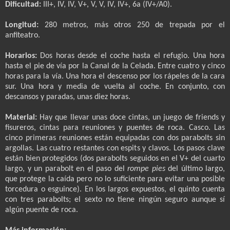
Dificultad:
III+, IV, IV, V+, V, V, IV, IV+, 6a (IV+/A0).
Longitud:
280 metros, más otros 250 de trepada por el
anfiteatro.
Horarios:
Dos horas desde el coche hasta el refugio. Una hora
hasta el pie de vía por la Canal de la Celada. Entre cuatro y cinco
horas para la vía. Una hora el descenso por los rápeles de la cara
sur. Una hora y media de vuelta al coche. En conjunto, con
descansos y paradas, unas diez horas.
Material:
Hay que llevar unas doce cintas, un juego de friends y
fisureros, cintas para reuniones y puentes de roca. Casco. Las
cinco primeras reuniones están equipadas con dos parabolts sin
argollas. Las cuatro restantes con espits y clavos. Los pasos clave
están bien protegidos (dos parabolts seguidos en el V+ del cuarto
largo, y un parabolt en el paso del
rompe pies
del último largo,
que protege la caída pero no lo suficiente para evitar una posible
torcedura o esguince). En los largos expuestos, el quinto cuenta
con tres parabolts; el sexto no tiene ningún seguro aunque sí
algún puente de roca.