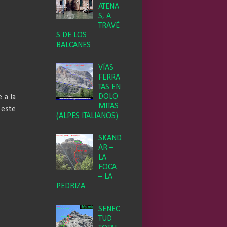
ATENA
S, A
TRAVÉ
S DE LOS
BALCANES
VÍAS
FERRA
TAS EN
DOLO
e a la
MITAS
 este
(ALPES ITALIANOS)
SKAND
AR –
LA
FOCA
– LA
PEDRIZA
SENEC
TUD