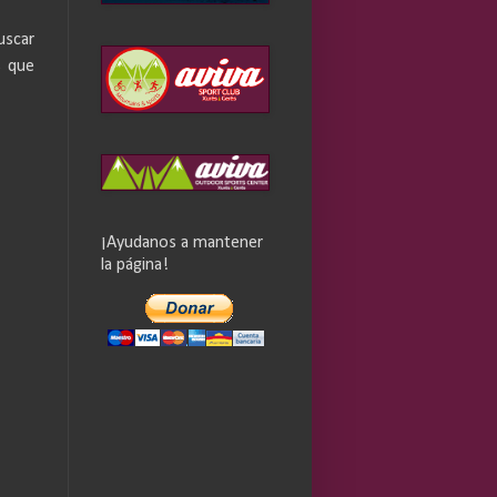
uscar
s que
¡Ayudanos a mantener
la página!