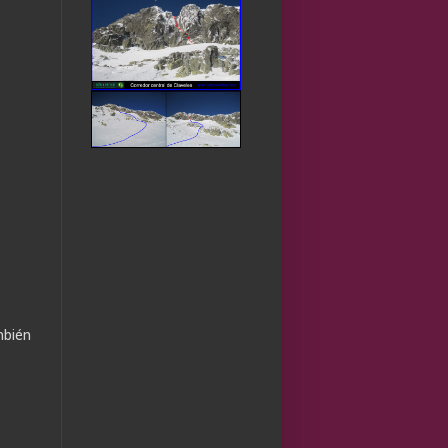
mbién