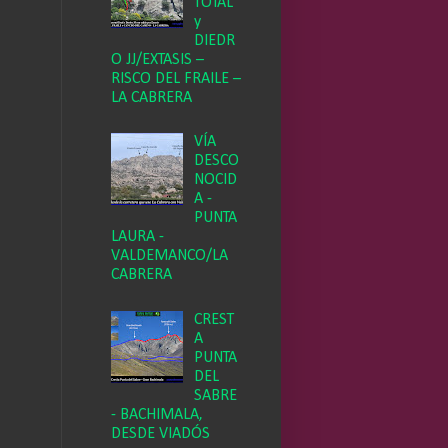
TOTAL
y
DIEDR
O JJ/EXTASIS –
RISCO DEL FRAILE –
LA CABRERA
VÍA
DESCO
NOCID
A -
PUNTA
LAURA -
VALDEMANCO/LA
CABRERA
CREST
A
PUNTA
DEL
SABRE
- BACHIMALA,
DESDE VIADÓS