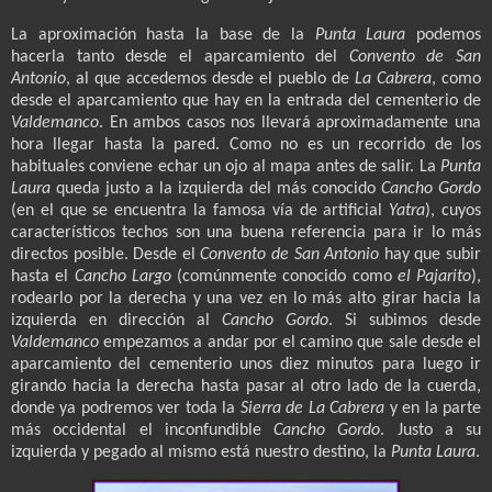
La aproximación hasta la base de la
Punta Laura
podemos
hacerla tanto desde el aparcamiento del
Convento de San
Antonio
, al que accedemos desde el pueblo de
La Cabrera
, como
desde el aparcamiento que hay en la entrada del cementerio de
Valdemanco
. En ambos casos nos llevará aproximadamente una
hora llegar hasta la pared. Como no es un recorrido de los
habituales conviene echar un ojo al mapa antes de salir. La
Punta
Laura
queda justo a la izquierda del más conocido
Cancho Gordo
(en el que se encuentra la famosa vía de artificial
Yatra
), cuyos
característicos techos son una buena referencia para ir lo más
directos posible. Desde el
Convento de San Antonio
hay que subir
hasta el
Cancho Largo
(comúnmente conocido como
el Pajarito
),
rodearlo por la derecha y una vez en lo más alto girar hacia la
izquierda en dirección al
Cancho Gordo
. Si subimos desde
Valdemanco
empezamos a andar por el camino que sale desde el
aparcamiento del cementerio unos diez minutos para luego ir
girando hacia la derecha hasta pasar al otro lado de la cuerda,
donde ya podremos ver toda la
Sierra de La Cabrera
y en la parte
más occidental el inconfundible
Cancho Gordo
. Justo a su
izquierda y pegado al mismo está nuestro destino, la
Punta Laura
.