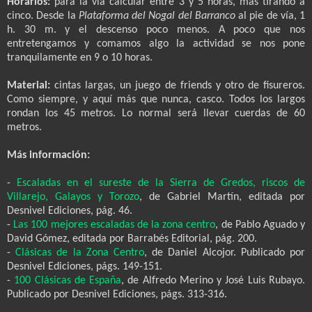
Horarios:
para la vía calcular entre 3 y 5 horas, más tirando a
cinco. Desde la
Plataforma del Nogal del Barranco
al pie de vía, 1
h. 30 m. y el descenso poco menos. A poco que nos
entretengamos y comamos algo la actividad se nos pone
tranquilamente en 9 o 10 horas.
Material:
cintas largas, un juego de friends y otro de fisureros.
Como siempre, y aquí más que nunca, casco. Todos los largos
rondan los 45 metros. Lo normal será llevar cuerdas de 60
metros.
Más información:
-
Escaladas en el sureste de la Sierra de Gredos, riscos de
Villarejo, Galayos y Torozo
, de Gabriel Martín, editada por
Desnivel Ediciones, pág. 46.
-
Las 100 mejores escaladas de la zona centro
, de Pablo Aguado y
David Gómez, editada por Barrabés Editorial, pág. 200.
-
Clásicas de la Zona Centro
, de Daniel Alcojor. Publicado por
Desnivel Ediciones, págs. 149-151.
-
100 Clásicas de España
, de Alfredo Merino y José Luis Rubayo.
Publicado por Desnivel Ediciones, págs. 313-316.