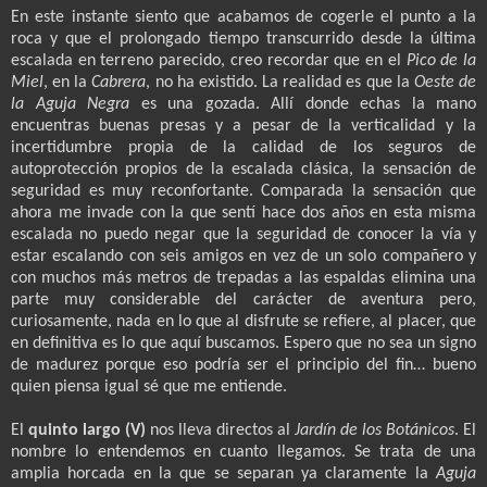
En este instante siento que acabamos de cogerle el punto a la
roca y que el prolongado tiempo transcurrido desde la última
escalada en terreno parecido, creo recordar que en el
Pico de la
Miel
, en la
Cabrera
, no ha existido. La realidad es que la
Oeste de
la Aguja Negra
es una gozada. Allí donde echas la mano
encuentras buenas presas y a pesar de la verticalidad y la
incertidumbre propia de la calidad de los seguros de
autoprotección propios de la escalada clásica, la sensación de
seguridad es muy reconfortante. Comparada la sensación que
ahora me invade con la que sentí hace dos años en esta misma
escalada no puedo negar que la seguridad de conocer la vía y
estar escalando con seis amigos en vez de un solo compañero y
con muchos más metros de trepadas a las espaldas elimina una
parte muy considerable del carácter de aventura pero,
curiosamente, nada en lo que al disfrute se refiere, al placer, que
en definitiva es lo que aquí buscamos. Espero que no sea un signo
de madurez porque eso podría ser el principio del fin… bueno
quien piensa igual sé que me entiende.
El
quinto largo (V)
nos lleva directos al
Jardín de los Botánicos
. El
nombre lo entendemos en cuanto llegamos. Se trata de una
amplia horcada en la que se separan ya claramente la
Aguja