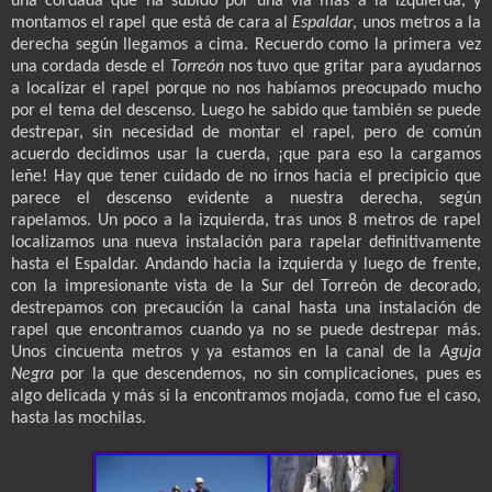
una cordada que ha subido por una vía más a la izquierda, y
montamos el rapel que está de cara al
Espaldar
, unos metros a la
derecha según llegamos a cima. Recuerdo como la primera vez
una cordada desde el
Torreón
nos tuvo que gritar para ayudarnos
a localizar el rapel porque no nos habíamos preocupado mucho
por el tema del descenso. Luego he sabido que también se puede
destrepar, sin necesidad de montar el rapel, pero de común
acuerdo decidimos usar la cuerda, ¡que para eso la cargamos
leñe! Hay que tener cuidado de no irnos hacia el precipicio que
parece el descenso evidente a nuestra derecha, según
rapelamos. Un poco a la izquierda, tras unos 8 metros de rapel
localizamos una nueva instalación para rapelar definitivamente
hasta el Espaldar. Andando hacia la izquierda y luego de frente,
con la impresionante vista de la Sur del Torreón de decorado,
destrepamos con precaución la canal hasta una instalación de
rapel que encontramos cuando ya no se puede destrepar más.
Unos cincuenta metros y ya estamos en la canal de la
Aguja
Negra
por la que descendemos, no sin complicaciones, pues es
algo delicada y más si la encontramos mojada, como fue el caso,
hasta las mochilas.