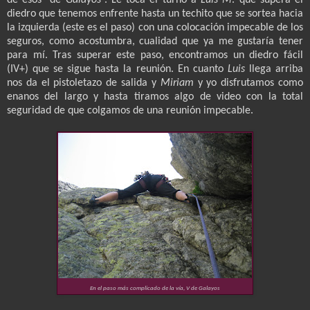
de esos “de
Galayos
”. Le toca el turno a
Luis M
. que supera el
diedro que tenemos enfrente hasta un techito que se sortea hacia
la izquierda (este es el paso) con una colocación impecable de los
seguros, como acostumbra, cualidad que ya me gustaría tener
para mí. Tras superar este paso, encontramos un diedro fácil
(IV+) que se sigue hasta la reunión. En cuanto
Luis
llega arriba
nos da el pistoletazo de salida y
Miriam
y yo disfrutamos como
enanos del largo y hasta tiramos algo de video con la total
seguridad de que colgamos de una reunión impecable.
En el paso más complicado de la vía, V de Galayos