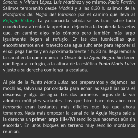
Sancho
, y
Miriam López, Luis Martínez
y yo mismo,
Pablo Parrón
.
Salimos tempranito desde
Madrid
y a las 8,30 h. salimos de la
Plataforma del Nogal del Barranco
por el camino que lleva al
Refugio Victory
. La ya conocida subida se las trae, sobre todo
cuando toca afrontar la apretura, dejando a la izquierda las zetas
que, en camino algo más cómodo pero también más largo
igualmente llegan al refugio. En las dos fuentecillas que
encontraremos en el trayecto cae agua suficiente para reponer si
el sol pega fuerte y en aproximadamente 1 h, 30 m. llegaremos a
la canal en la que empieza la
Oeste de la Aguja Negra
. Sin tener
que llegar al refugio, a la altura de la estética
Punta María Luisa
y justo a su derecha comienza la escalada.
Al pie de la
Punta María Luisa
nos preparamos y dejamos las
mochilas, salvo una por cordada para echar las zapatillas para el
descenso y algo de agua. Los dos primeros largos de la vía
admiten múltiples variantes. Los que hice hace dos años con
Fernando
eran bastantes más difíciles que los que ahora
tomamos. Nada más empezar la canal de la Aguja Negra sale a
la derecha un
primer largo (III+/IV)
sencillo que hacemos aún sin
encordar. En unos bloques en terreno muy sencillo montamos
reunión.