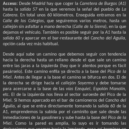
Acceso:
Desde
Madrid
hay que coger la
Carretera
de Burgos (A1)
hasta la
salida 57
en la que veremos la señal del pueblo de
La
Cabrera
. En total unos 60 kilómetros. Enseguida entramos en la
Calle
de los Colegios
, que seguiremos varios metros, hasta un
callejón sin asfaltar a mano derecha (
Calle de la Sierra
), en la que
dejamos el vehículo. También es posible seguir por la
A
1
hasta la
salida 60
y aparcar en el bar-restaurante del
Cancho del Aguila
,
opción cada vez más habitual.
Desde aquí sube un camino que debemos seguir con tendencia
hacia la derecha hasta un rellano desde el que sale un camino
entre las jaras a la izquierda (hay que ir atentos porque es fácil
pasárselo). Este camino enfila ya directo a la base del
Pico de la
Miel
. Antes
de llegar a la base el camino se bifurca en dos. El de
la derecha se dirige hacia el
callejón Soyermo
y debe tomarse
para acercarse a la base de las
vías Ezequiel, Espolón Manolín,
etc. El de la izquierda nos lleva al sector suroeste del Pico de la
Miel. Si hemos aparcado en el bar de camioneros del
Cancho del
Águila
, al que se entra directamente tomando la salida 60 de la
A1, emprendemos la subida por el caminito que sale desde las
inmediaciones de la gasolinera y sube hasta la base del
Pico de la
Miel
. Como la pared es amplia, lo suyo es ir tomando las