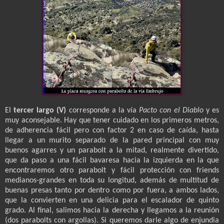
El
tercer largo (V)
corresponde a la vía
Pacto con el Diablo
y es
muy aconsejable. Hay que tener cuidado en los primeros metros,
de adherencia fácil pero con factor 2 en caso de caída, hasta
llegar a un murito separado de la pared principal con muy
buenos agarres y un parabolt a la mitad, realmente divertido,
que da paso a una fácil bavaresa hacia la izquierda en la que
encontraremos otro parabolt y fácil protección con friends
medianos-grandes en toda su longitud, además de multitud de
buenas presas tanto por dentro como por fuera, a ambos lados,
que la convierten en una delicia para el escalador de quinto
grado. Al final, salimos hacia la derecha y lle
gamos a la reunión
(dos parabolts con argollas). Si queremos darle algo de enjundia