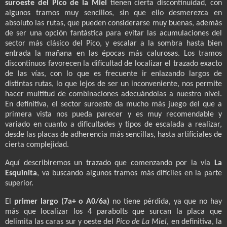
suroeste del Pico de la Miel
tienen cierta discontinuidad, con
algunos tramos muy sencillos, sin que ello desmerezca en
absoluto las rutas, que pueden considerarse muy buenas, además
de ser una opción fantástica para evitar las acumulaciones del
sector más clásico del Pico, y escalar a la sombra hasta bien
entrada la mañana en las épocas más calurosas. Los tramos
discontinuos favorecen la dificultad de localizar el trazado exacto
de las vías, con lo que es frecuente ir enlazando largos de
distintas rutas, lo que lejos de ser un inconveniente, nos permite
hacer multitud de combinaciones adecuándolas a nuestro nivel.
En definitiva, el sector suroeste da mucho más juego del que a
primera vista nos pueda parecer y es muy recomendable y
variado en cuanto a dificultades y tipos de escalada a realizar,
desde las placas de adherencia más sencillas, hasta artificiales de
cierta complejidad.
Aquí describiremos un trazado que comenzando por la vía
La
Esquinita
, va buscando algunos tramos más difíciles en la parte
superior.
El
primer largo (7a+ o A0/6a)
no tiene pérdida, ya que no hay
más que localizar los 4 parabolts que surcan la placa que
delimita las caras sur y oeste del
Pico de La Miel
, en definitiva, la