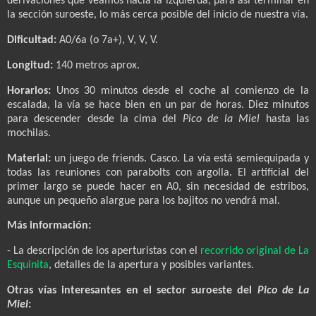
derivaciones que veamos hacia la izquierda, para así terminar en
la sección suroeste, lo más cerca posible del inicio de nuestra vía.
Dificultad:
A0/6a (o 7a+), V, V, V.
Longitud:
140 metros aprox.
Horarios:
Unos 30 minutos desde el coche al comienzo de la
escalada, la vía se hace bien en un par de horas. Diez minutos
para descender desde la cima del
Pico de la Miel
hasta las
mochilas.
Material:
un juego de friends. Casco. La vía está semiequipada y
todas las reuniones con parabolts con argolla. El artificial del
primer largo se puede hacer en A0, sin necesidad de estribos,
aunque un pequeño alargue para los bajitos no vendrá mal.
Más información:
- La descripción de los aperturistas con el
recorrido original de La
Esquinita
, detalles de la apertura y posibles variantes
.
Otras vías interesantes en el sector suroeste del
Pico de La
Miel
: