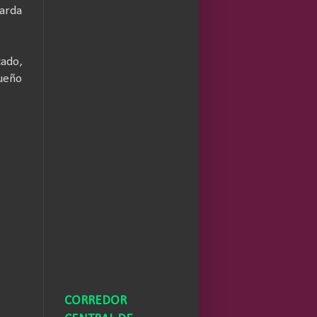
tarda
cado,
queño
CORREDOR