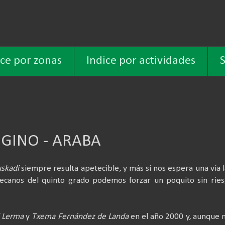
ice por zonas
Indice por actividades
S
EGINO - ARABA
uskadi
siempre resulta apetecible, y más si nos espera una vía 
decanos del quinto grado podemos forzar un poquito sin rie
i Lerma
y
Txema Fernández de Landa
en el año 2000 y, aunque 