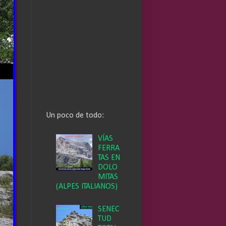
Un poco de todo:
VÍAS
FERRA
TAS EN
DOLO
MITAS
(ALPES ITALIANOS)
SENEC
TUD