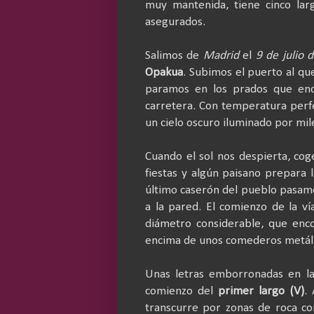
muy mantenida, tiene cinco lar
asegurados.
Salimos de
Madrid
el
9 de julio 
Opakua
. Subimos el puerto al qu
paramos en los prados que en
carretera. Con temperatura perf
un cielo oscuro iluminado por mile
Cuando el sol nos despierta, co
fiestas y algún paisano prepara 
último caserón del pueblo pasamo
a la pared. El comienzo de la ví
diámetro considerable, que enco
encima de unos comederos metáli
Unas letras emborronadas en la
comienzo del
primer largo (V)
.
transcurre por zonas de roca co