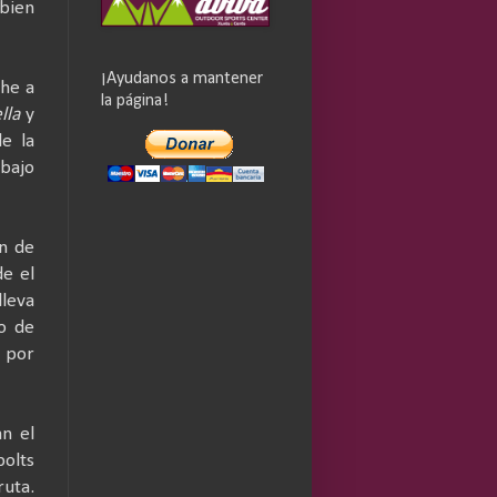
bien
¡Ayudanos a mantener
che a
la página!
lla
y
de la
 bajo
án de
de el
lleva
co de
s por
n el
bolts
ruta.