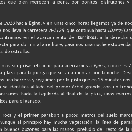
gos que bien merecen la pena, por bonitos, disfrutones y 
de 2010
hacia
Egino
, y en unas cinco horas llegamos ya de no
e nos lleva la carretera
A-2128
, que continua hasta
Lizarra/Este
contramos en el aparcamiento de
Iturritxos
, a la derecha 
ecta para dormir al aire libre, pasamos una noche estupenda
s de estrellas.
gemos sin prisas el coche para acercarnos a
Egino
, donde est
la plaza para la juerga que se va a montar por la noche. Des
s una barrera y seguimos por la pista que en 15 minutos nos 
a se identifica al lado del primer árbol grande, con un tron
ntramos hacia la izquierda al final de la pista, unos metro
cos para el ganado.
 roca y el primer parabolt a pocos metros del suelo marca
 Aunque al principio hay mucha vegetación, la línea de para
n buenos buzones para las manos, preludio del resto de la 