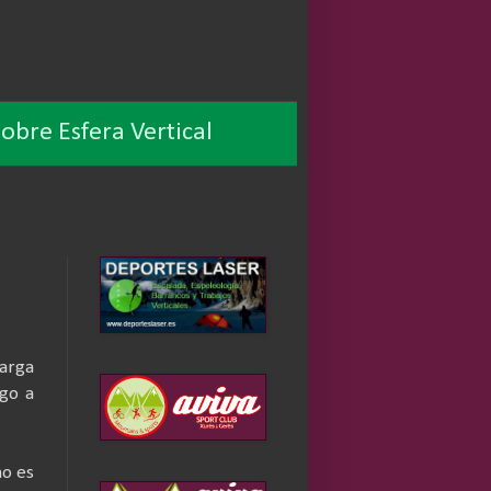
obre Esfera Vertical
larga
sgo a
no es