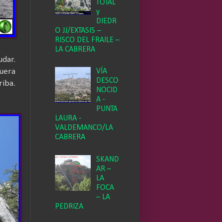
TOTAL
y
DIEDR
O JJ/EXTASIS –
RISCO DEL FRAILE –
LA CABRERA
dar.
fuera
VÍA
DESCO
riba.
NOCID
A -
PUNTA
LAURA -
VALDEMANCO/LA
CABRERA
SKAND
AR –
LA
FOCA
– LA
PEDRIZA