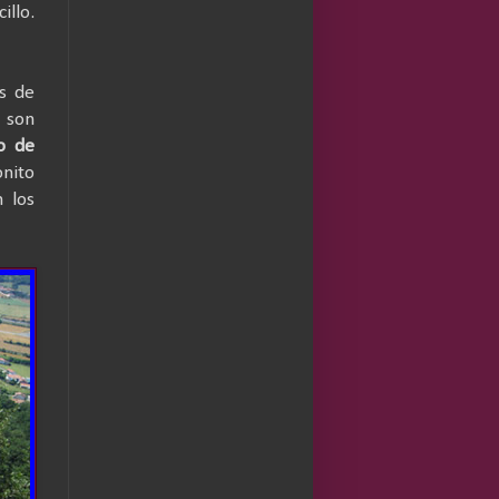
illo.
s de
e son
o de
onito
n los