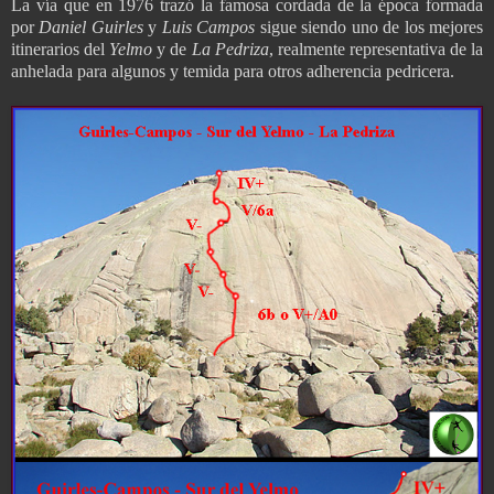
La vía que en 1976 trazó la famosa cordada de la época formada
por
Daniel Guirles
y
Luis Campos
sigue siendo uno de los mejores
itinerarios del
Yelmo
y de
La Pedriza
, realmente representativa de la
anhelada para algunos y temida para otros adherencia pedricera.