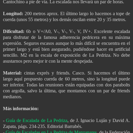
Cantochino a pie de vía. La escalada nos llevará un par de horas.
Longitud:
200 metros aprox. El último largo lo hacemos a tope de
cuerda (unos 55 metros) y los demás oscilan entre 20 y 35 metros.
Dificultad:
6b o V+/A0, V-, V-, V-, V, IV+. Excelente escalada
para disfrutar de la famosa adherencia pedricera en su máxima
expresión. Seguros escasos aunque lo más difícil se encuentra en el
primer largo y está bien asegurado, pudiéndose hacer en artificial
sencillo. M2 en la escala de exposición de La Pedriza. No debe
asustarnos pero mejor ir con la mente despejada.
Material:
cintas exprés y friends. Casco. Si hacemos el último
largo aquí propuesto cuerda de 60 metros, sino la longitud puede
ser inferior. Todas las reuniones están equipadas con dos parabolts
con argolla, salvo la última, que montamos con un par de friends
medianos.
Más información:
-
Guía de Escalada de La Pedriza
, de J. Ignacio Luján y David A.
Zapata, págs. 234-235. Editorial Barrabés.
-
Guía de Escaladas en La Pedriza de Manzanares
, de la Federación