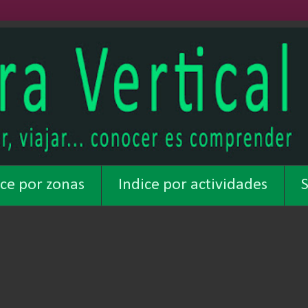
ice por zonas
Indice por actividades
S