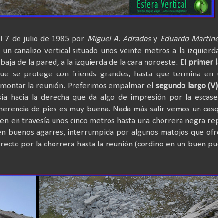
l 7 de julio de 1985 por
Miguel A. Adrados
y
Eduardo Martín
r un canalizo vertical situado unos veinte metros a la izquierd
ja de la pared, a la izquierda de la cara noroeste. El
primer l
 que se protege con friends grandes, hasta que termina en 
 montar la reunión. Preferimos empalmar el
segundo largo (V)
ía hacia la derecha que da algo de impresión por la escas
erencia de pies es muy buena. Nada más salir vemos un casq
cen en travesía unos cinco metros hasta una chorrera negra re
n buenos agarres, interrumpida por algunos matojos que of
recto por la chorrera hasta la reunión (cordino en un buen p