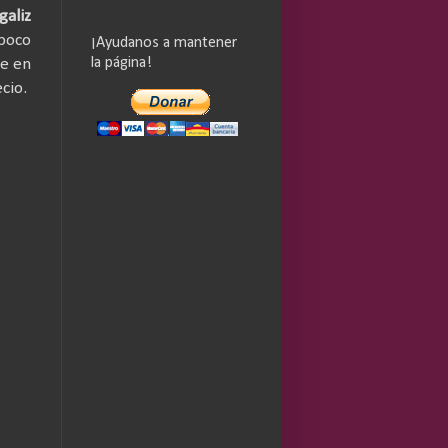
galiz
poco
¡Ayudanos a mantener
la página!
de en
cio.