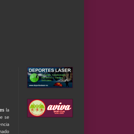
es
la
ue se
encia
anado