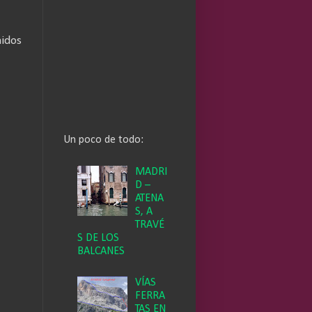
nidos
Un poco de todo:
MADRI
D –
ATENA
S, A
TRAVÉ
S DE LOS
BALCANES
VÍAS
FERRA
TAS EN