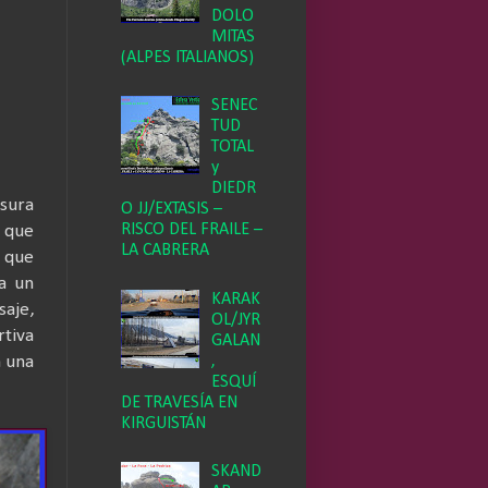
DOLO
MITAS
(ALPES ITALIANOS)
SENEC
TUD
TOTAL
y
DIEDR
isura
O JJ/EXTASIS –
RISCO DEL FRAILE –
o que
LA CABRERA
 que
 a un
KARAK
saje,
OL/JYR
rtiva
GALAN
,
n una
ESQUÍ
DE TRAVESÍA EN
KIRGUISTÁN
SKAND