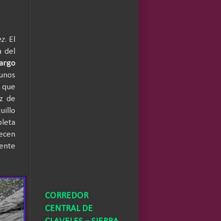
ez
. El
a del
argo
unos
que
ez de
uillo
pleta
recen
uente
CORREDOR
CENTRAL DE