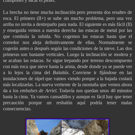
crampones y sacar el piolet.
La brecha no tiene mucha inclinación pero presenta dos resaltes de
roca. El primero (II+) se sube sin mucho problema, pero una vez
arriba no invita a destreparlo para nada. El siguiente es más fácil (II)
y enseguida vemos a nuestra derecha las estacas de metal por las
que continúa la subida. No cogemos las estacas hasta que el
corredor nos aleja definitivamente de ellas. Normalmente se
cogerán antes o después según las condiciones de la nieve. Las dos
primeras son bastante verticales. Luego la inclinación se modera y
se acaban las estacas. Se sigue trepando por terreno descompuesto
con más roca que nieve hasta la arista, desde donde ya se puede ver
a lo lejos la cima del
Balaitús
. Conviene ir fijándose en las
instalaciones de rápel que vamos viendo porque a la bajada costará
más localizarlas. La nueva vertiente de la montaña que vemos ahora
da a los
embalses de Arriel
. Todavía nos quedan unos 40 minutos
hasta la cima. Ya vamos cansadillos y aunque es fácil hay que tener
precaución porque un resbalón aquí podría tener malas
consecuencias.