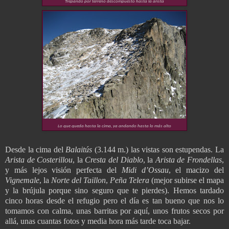
Trepando por terreno descompuesto hasta la arista
Lo que queda hasta la cima, ya andando hasta lo más alto
Desde la cima del
Balaitús
(3.144 m.) las vistas son estupendas. La
Arista de Costerillou
, la
Cresta del Diablo
, la
Arista de Frondellas
,
y más lejos visión perfecta del
Midi d’Ossau
, el macizo del
Vignemale
, la
Norte del Taillon
,
Peña Telera
(mejor subirse el mapa
y la brújula porque sino seguro que te pierdes). Hemos tardado
cinco horas desde el refugio pero el día es tan bueno que nos lo
tomamos con calma, unas barritas por aquí, unos frutos secos por
allá, unas cuantas fotos y media hora más tarde toca bajar.