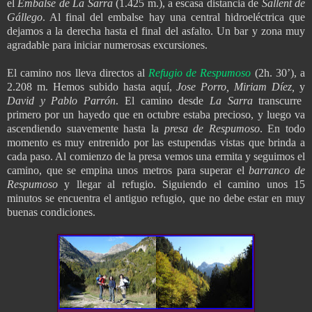
el
Embalse de La Sarra
(1.425 m.), a escasa distancia de
Sallent de
Gállego
. Al final del embalse hay una central hidroeléctrica que
dejamos a la derecha hasta el final del asfalto. Un bar y zona muy
agradable para iniciar numerosas excursiones.
El camino nos lleva directos al
Refugio de Respumoso
(2h. 30’), a
2.208 m. Hemos subido hasta aquí,
Jose Porro, Miriam Díez,
y
David y Pablo Parrón
. El camino desde
La Sarra
transcurre
primero por un hayedo que en octubre estaba precioso, y luego va
ascendiendo suavemente hasta la
presa de Respumoso
. En todo
momento es muy entrenido por las estupendas vistas que brinda a
cada paso. Al comienzo de la presa vemos una ermita y seguimos el
camino, que se empina unos metros para superar el
barranco de
Respumoso
y llegar al refugio. Siguiendo el camino unos 15
minutos se encuentra el antiguo refugio, que no debe estar en muy
buenas condiciones.