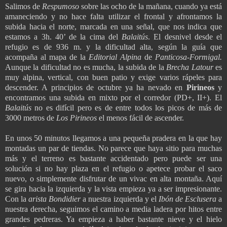
Salimos de
Respumoso
sobre las ocho de la mañana, cuando ya está
amaneciendo y no hace falta utilizar el frontal y afrontamos la
subida hacia el norte, marcada en una señal, que nos indica que
estamos a 3h. 40’ de la cima del
Balaitús
. El desnivel desde el
refugio es de 936 m. y la dificultad alta, según la guía que
acompaña al mapa de la
Editorial Alpina
de
Panticosa-Formigal.
Aunque la dificultad no es mucha, la subida de la
Brecha Latour
es
muy alpina, vertical, con buen patio y exige varios rápeles para
descender. A principios de octubre ya ha nevado en
Pirineos
y
encontramos una subida en mixto por el corredor (PD+, II+). El
Balaitús
no es difícil pero es de entre todos los picos de más de
3000 metros de
Los Pirineos
el menos fácil de ascender.
En unos 50 minutos llegamos a una pequeña pradera en la que hay
montadas un par de tiendas. No parece que haya sitio para muchas
más y el terreno es bastante accidentado pero puede ser una
solución si no hay plaza en el refugio o apetece probar el saco
nuevo, o simplemente disfrutar de un vivac en alta montaña. Aquí
se gira hacia la izquierda y la vista empieza ya a ser impresionante.
Con la
arista Bondidier
a nuestra izquierda y el
Ibón de Esclusera
a
nuestra derecha, seguimos el camino a media ladera por hitos entre
grandes pedreras. Ya empieza a haber bastante nieve y el hielo