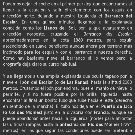
Podemos dejar el coche en el primer parking que encontramos al
llegar a la estación y salir directamente con los esquís en
dirección norte, dejando a nuestra izquierda el
Barranco del
Escalar
. En unos quince minutos llegamos a la explanada
conocida como los
Llanos del Sol
, por la que avanzamos en
dirección noroeste, cruzando el
Barranco del Escalar
aproximadamente en la cota 1860 metros, para seguir
ascendiendo en suave pendiente aunque ahora por terreno más
incómodo para los esquís y con el barranco a nuestra derecha.
Como hay bastante nieve el barranco ni lo vemos pero la
orografía deja claro su curso habitual.
Y así llegamos a una amplia explanada que oculta tapado por la
nieve el
Ibón del Escalar (o de Las Ranas)
, hasta la altitud 2080
metros. Cruzamos el ibón por encima, pues el manto de nieve lo
permite, y si no fuera posible por la orilla izquierda, hasta
encontrar al final un bonito tubo que sube hacia el este (derecha
en sentido de la marcha). El tubo nos deja en el
Puerto de Jaca
(o Col des Moines)
justo en la divisoria con
Francia
, aunque se
puede abandonar antes hacia la izquierda (norte) para afrontar
las últimas rampas hasta la
antecima del Pic des Moines
(2291
metros), en las que según las condiciones puede ser preferible