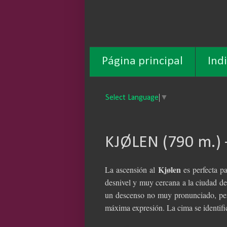
Página principal
Ind
Select Language
▼
KJØLEN (790 m.
Kjølen
La ascensión al
es perfecta p
desnivel y muy cercana a la ciudad d
un descenso no muy pronunciado, per
máxima expresión. La cima se identifi