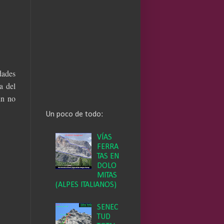
dades
a del
ún no
Un poco de todo:
VÍAS
FERRA
TAS EN
DOLO
MITAS
(ALPES ITALIANOS)
SENEC
TUD