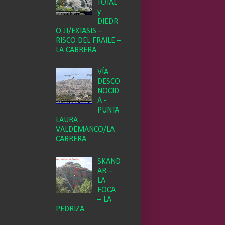
TOTAL
y
DIEDR
O JJ/EXTASIS –
RISCO DEL FRAILE –
LA CABRERA
VÍA
DESCO
NOCID
A -
PUNTA
LAURA -
VALDEMANCO/LA
CABRERA
SKAND
AR –
LA
FOCA
– LA
PEDRIZA