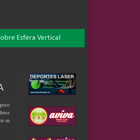
obre Esfera Vertical
A
 poco
frece
en su