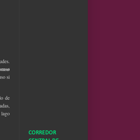
udes.
omsø
uso si
lo de
adas,
 lago
CORREDOR