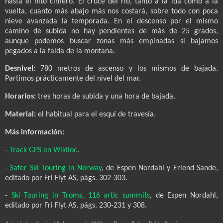
hasta el hito cimero. El cruce del río, tanto a la ida como a la
vuelta, cuanto más abajo más nos costará, sobre todo con poca
nieve avanzada la temporada. En el descenso por el mismo
camino de subida no hay pendientes de más de 25 grados,
aunque podemos buscar zonas más empinadas si bajamos
pegados a la falda de la montaña.
Desnivel:
780 metros de ascenso y los mismos de bajada.
Partimos prácticamente del nivel del mar.
Horarios:
tres horas de subida y una hora de bajada.
Material:
el habitual para el esquí de travesía.
Más información:
-
Track GPS en Wikiloc
.
-
Safer Ski Touring in Norway
, de Espen Nordahl y Erlend Sande,
editado por Fri Flyt AS, págs. 302-303.
-
Ski Touring in Troms, 116 artic summits
, de Espen Nordahl,
editado por Fri Flyt AS, págs. 230-231 y 308.