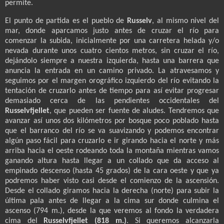
permite.
El punto de partida es el pueblo de
Russelv
, al mismo nivel del
mar, donde aparcamos justo antes de cruzar el río para
comenzar la subida, inicialmente por una carretera helada y/o
nevada durante unos cuatro cientos metros, sin cruzar el río,
dejándolo siempre a nuestra izquierda, hasta una barrera que
anuncia la entrada en un camino privado. La atravesamos y
seguimos por el margen orográfico izquierdo del río evitando la
tentación de cruzarlo antes de tiempo para así evitar progresar
demasiado cerca de las pendientes occidentales del
Russelvfjellet
, que pueden ser fuente de aludes. Tendremos que
avanzar así unos dos kilómetros por bosque poco poblado hasta
que el barranco del río se va suavizando y podemos encontrar
algún paso fácil para cruzarlo e ir girando hacia el norte y más
arriba hacia el oeste rodeando toda la montaña mientras vamos
ganando altura hasta llegar a un collado que da acceso al
empinado descenso (hasta 45 grados) de la cara oeste y que ya
podremos haber visto casi desde el comienzo de la ascensión.
Desde el collado giramos hacia la derecha (norte) para subir la
última pala antes de llegar a la cima sur donde culmina el
ascenso (794 m.), desde la que veremos al fondo la verdadera
cima del
Russelvfjellet (818 m.)
. Si queremos alcanzarla