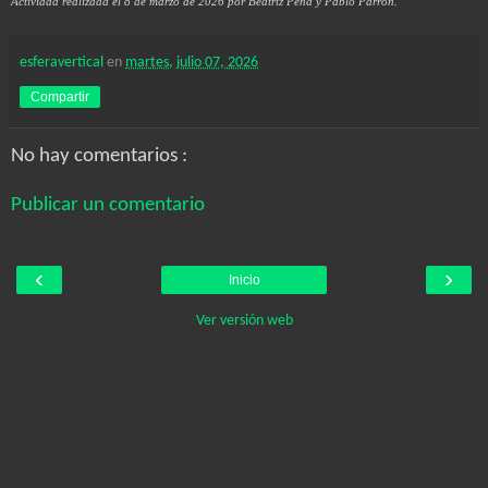
Actividad realizada el 8 de marzo de 2026 por Beatriz Peña y Pablo Parrón.
esferavertical
en
martes, julio 07, 2026
Compartir
No hay comentarios :
Publicar un comentario
‹
›
Inicio
Ver versión web