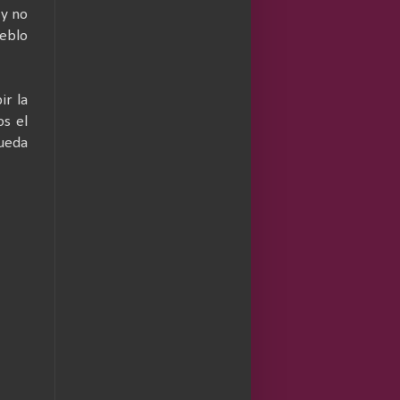
 y no
ueblo
ir la
os el
ueda