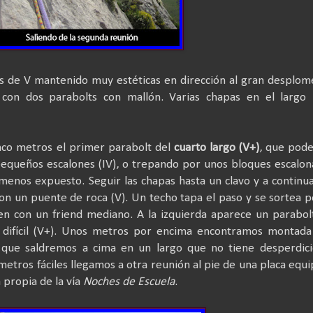
as de V mantenido muy estéticas en dirección al gran desplom
con dos parabolts con mallón. Varias chapas en el largo 
inco metros el primer parabolt del
cuarto largo (V+)
, que pod
pequeños escalones (I
V), o trepando por unos bloques escalo
 menos expuesto. Seguir las chapas hasta un clavo y a continu
on un puente de roca (V). Un techo tapa el paso y se sortea p
en con un friend mediano. A la izquierda aparece un parabol
a difícil (V+). Unos metros por encima encontramos montada
 que saldremos a cima en un largo que no tiene desperdici
metros fáciles llegamos a otra reunión al pie de una placa equ
a propia de la vía
Noches de Escuela
.