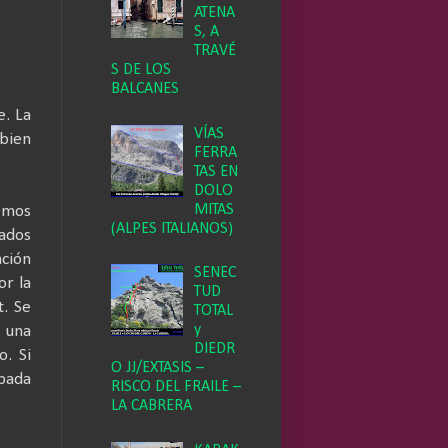
ATENA
S, A
TRAVÉ
S DE LOS
BALCANES
e. La
VÍAS
bien
FERRA
TAS EN
DOLO
MITAS
emos
(ALPES ITALIANOS)
nados
ación
SENEC
or la
TUD
t. Se
TOTAL
y
 una
DIEDR
o. Si
O JJ/EXTASIS –
ipada
RISCO DEL FRAILE –
LA CABRERA