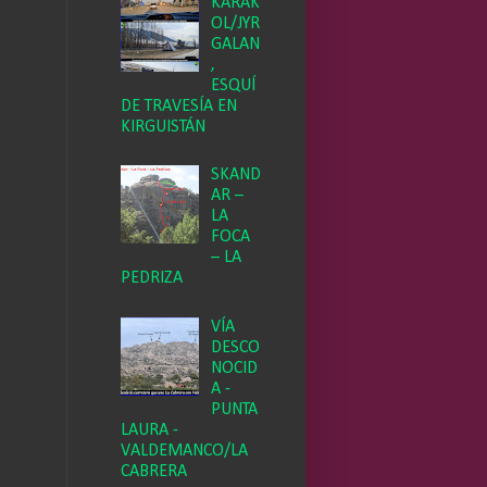
KARAK
OL/JYR
GALAN
,
ESQUÍ
DE TRAVESÍA EN
KIRGUISTÁN
SKAND
AR –
LA
FOCA
– LA
PEDRIZA
VÍA
DESCO
NOCID
A -
PUNTA
LAURA -
VALDEMANCO/LA
CABRERA