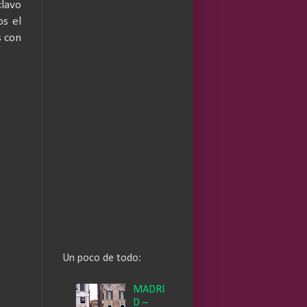
lavo
os el
s con
Un poco de todo:
MADRI
D –