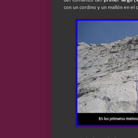
del comienzo del
primer largo (V
con un cordino y un mallón en el 