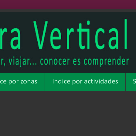
ice por zonas
Indice por actividades
S