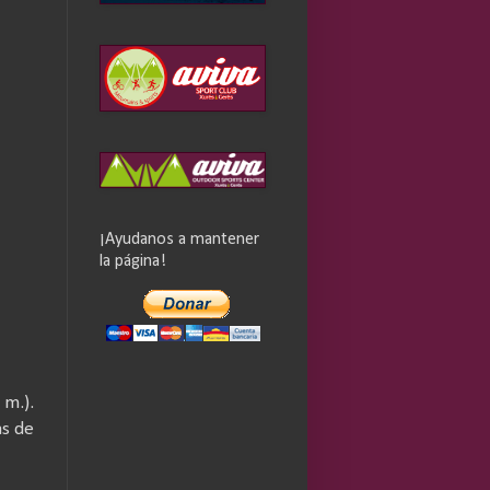
¡Ayudanos a mantener
la página!
m.).
as de