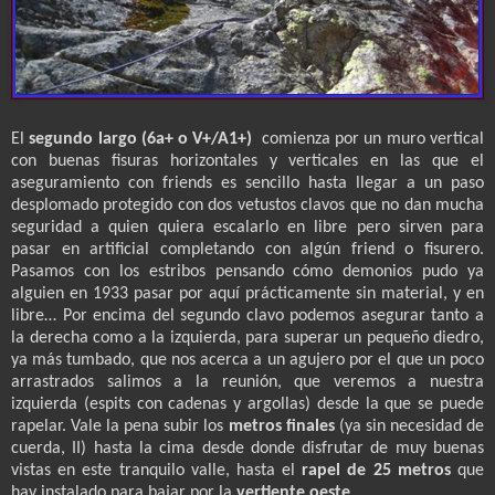
El
segundo largo (6a+ o V+/A1+)
comienza por un muro vertical
con buenas fisuras horizontales y verticales en las que el
aseguramiento con friends es sencillo hasta llegar a un paso
desplomado protegido con dos vetustos clavos que no dan mucha
seguridad a quien quiera escalarlo en libre pero sirven para
pasar en artificial completando con algún friend o fisurero.
Pasamos con los estribos pensando cómo demonios pudo ya
alguien en 1933 pasar por aquí prácticamente sin material, y en
libre… Por encima del segundo clavo podemos asegurar tanto a
la derecha como a la izquierda, para superar un pequeño diedro,
ya más tumbado, que nos acerca a un agujero por el que un poco
arrastrados salimos a la reunión, que veremos a nuestra
izquierda (espits con cadenas y argollas) desde la que se puede
rapelar. Vale la pena subir los
metros finales
(ya sin necesidad de
cuerda, II) hasta la cima desde donde disfrutar de muy buenas
vistas en este tranquilo valle, hasta el
rapel de 25 metros
que
hay instalado para bajar por la
vertiente oeste
.