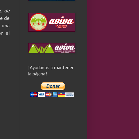
e de
te de
n una
r el
¡Ayudanos a mantener
la página!