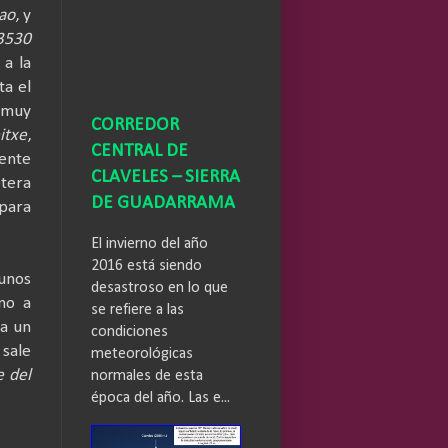
ao
, y
3530
 a la
ta el
 muy
CORREDOR
itxe
,
CENTRAL DE
mente
CLAVELES – SIERRA
etera
DE GUADARRAMA
 para
El invierno del año
2016 está siendo
unos
desastroso en lo que
no a
se refiere a las
da un
condiciones
 sale
meteorológicas
e del
normales de esta
época del año. Las e...