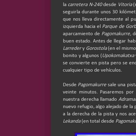
la
carretera N-240
desde
Vitoria
(
seguirla durante unos 30 kilóme
que nos lleva directamente al p
izquierda hacia el
Parque de Gorb
aparcamiento de
Pagomakurre
, 
buen estado. Antes de llegar ha
Larreder
y
Gorostola
(en el mismo
bonito y algunos (
Upokomakatxa
se convierte en pista pero se en
cualquier tipo de vehículos.
Desde
Pagomakurre
sale una pist
veinte minutos. Pasaremos por 
nuestra derecha llamado
Adramar
nuevo refugio, algo alejado de l
a la derecha de la pista y nos ac
Lekanda
(en total desde
Pagomak