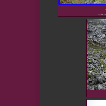
A
al ver el