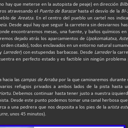
no hay que meterse en la autopista de peaje) en dirección
Bilb
tros atravesando el
Puerto de Barazar
hasta el desvío de la
BI-
ueblo de
Areatza
. En el centro del pueblo un cartel nos indica
eia
. Desde aquí hay que seguir la carretera sin desviarnos has
donde encontraremos mesas, una fuente, y baños químicos en
bremos dejado atrás los aparcamientos de
Upokomakatxa
,
Aste
 orden citado), todos enclavados en un entorno natural suma
y
Larreder
) con estupendas barbacoas. Desde
Larreder
la carr
cuentra en perfecto estado y es factible sin ningún problema
a hacia las
campas de Arraba
por la que caminaremos durante 
varios refugios privados a ambos lados de la pista hasta u
iortu
. Debemos continuar hasta tener justo a nuestra izquier
a pista. Desde este punto podemos tomar una canal herbosa que
erca a una pedrera que nos deposita a los pies de la a
rista est
urre
, unos 45 minutos).