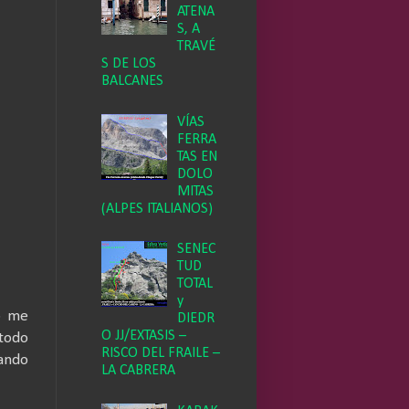
ATENA
S, A
TRAVÉ
S DE LOS
BALCANES
VÍAS
FERRA
TAS EN
DOLO
MITAS
(ALPES ITALIANOS)
SENEC
TUD
TOTAL
y
o me
DIEDR
O JJ/EXTASIS –
 todo
RISCO DEL FRAILE –
hando
LA CABRERA