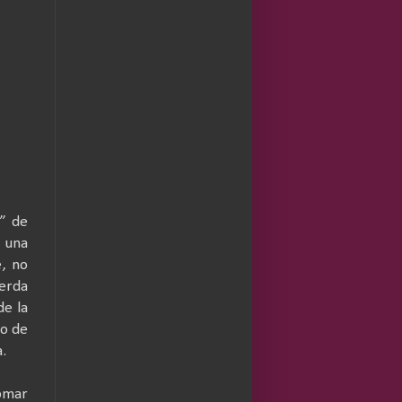
o” de
o una
, no
uerda
de la
ño de
.
tomar