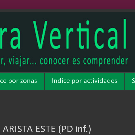
ice por zonas
Indice por actividades
S
ARISTA ESTE (PD inf.)