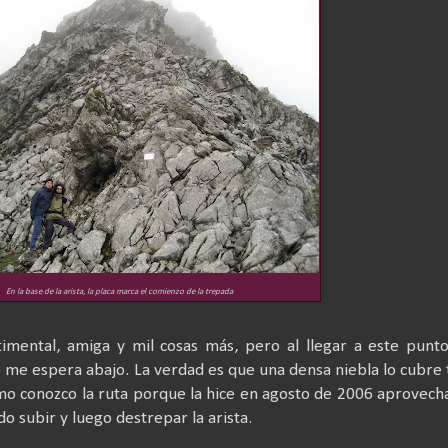
En la base de la arista, la placa marca el comienzo de la trepada
mental, amiga y mil cosas más, pero al llegar a este punt
 me espera abajo. La verdad es que una densa niebla lo cubre
mo conozco la ruta porque la hice en agosto de 2006 aprovec
ido subir y luego destrepar la arista.