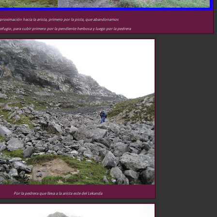
proximación hacia la arista, primero por la pista, que abandonamos
 refugio, para subir primero por la pendiente herbosa y luego por la pedrera
Por la pedrera que lleva a la arista este del Lekanda