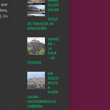
KARAK
 que
OL/JYR
GALAN
eta,
,
). En
ESQUÍ
DE TRAVESÍA EN
KIRGUISTÁN
SKAND
AR –
LA
FOCA
– LA
PEDRIZA
VÍA
DESCO
NOCID
A -
PUNTA
LAURA -
VALDEMANCO/LA
CABRERA