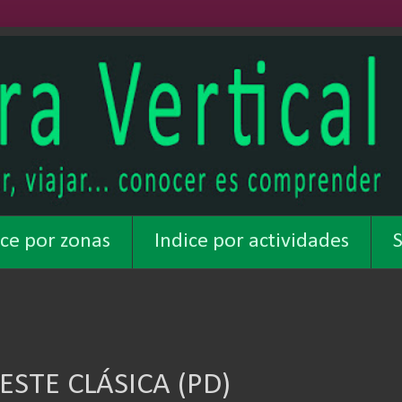
ice por zonas
Indice por actividades
S
STE CLÁSICA (PD)