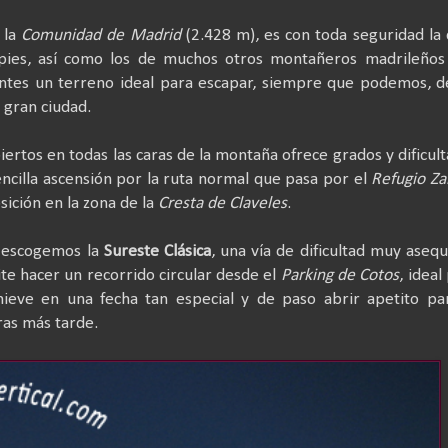
 la
Comunidad de Madrid
(2.428 m), es con toda seguridad la
pies, así como los de muchos otros montañeros madrileños
ntes un terreno ideal para escapar, siempre que podemos, d
a gran ciudad.
iertos en todas las caras de la montaña ofrece grados y dificul
encilla ascensión por la ruta normal que pasa por el
Refugio Za
osición en la zona de la
Cresta de Claveles
.
escogemos la
Sureste Clásica
, una vía de dificultad muy asequ
te hacer un recorrido circula
r desde el
Parking de Cotos
, ideal
nieve en una fecha tan especial y de paso abrir apetito pa
ras más tarde.