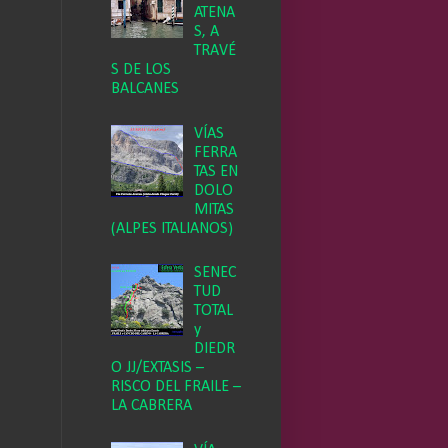
ATENA
S, A
TRAVÉ
S DE LOS
BALCANES
VÍAS
FERRA
TAS EN
DOLO
MITAS
(ALPES ITALIANOS)
SENEC
TUD
TOTAL
y
DIEDR
O JJ/EXTASIS –
RISCO DEL FRAILE –
LA CABRERA