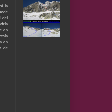
rá la
uede
l del
ndría
ve en
vesía
a en
a de