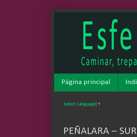
Página principal
Ind
Select Language
▼
PEÑALARA – SURE