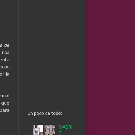
e de
e nos
uente
a de
or la
canal
, que
 para
Un poco de todo:
MADRI
D –