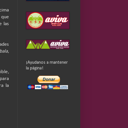
 cima
 que
e las
tades
bala
,
¡Ayudanos a mantener
la página!
ible,
 para
ra la