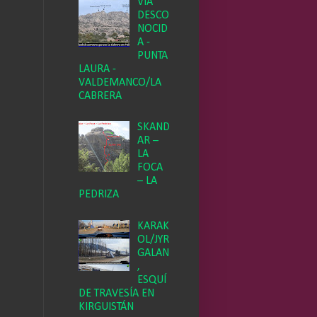
VÍA
DESCO
NOCID
A -
PUNTA
LAURA -
VALDEMANCO/LA
CABRERA
SKAND
AR –
LA
FOCA
– LA
PEDRIZA
KARAK
OL/JYR
GALAN
,
ESQUÍ
DE TRAVESÍA EN
KIRGUISTÁN