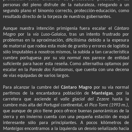
personas del pleno disfrute de la naturaleza, relegando a un
segundo plano el binomio correcto, protección-educación, como
resultado directo de la torpeza de nuestros gobernantes.
Aunque nuestra intención primigenia fuera escalar el
Cántaro
Magro
por la
vía Luso-Galaica
, tras un intento frustrado por
problemas en la aproximación, dificilísima debido a la espesura
de matorral que rodea esta mole de granito y errores de logística
sólo imputables a nosotros mismos, la subida a tan característica
cumbre portuguesa por su
vía normal
nos parece de entidad
suficiente para hacer esta reseña. Como alternativa optamos por
escalar en la
Parede
dos Fantasmas
, que cuenta con una decena
de vías equipadas de varios largos.
Para alcanzar la cumbre del
Cántaro Magro
por su vía normal
partimos de la encantadora población de
Manteigas
, por la
carretera que asciende el
valle glacial del Zezere
hasta la
cumbre más alta del
Portugal
continental, el
Pico Torre (1993 m.)
,
que aunque de pico tiene poco ofrece buenas panorámicas de la
sierra y en invierno cuenta con una pequeña estación de esquí
interesante sólo para principiantes. A pocos kilómetros de
Manteigas
encontramos a la izquierda un desvío señalizado hacia