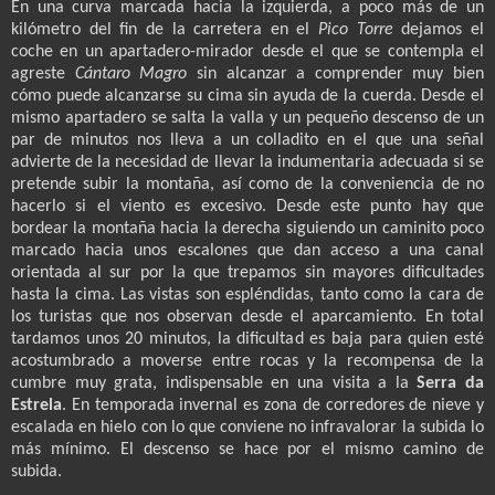
En una curva marcada hacia la izquierda, a poco más de un
kilómetro del fin de la carretera en el
Pico Torre
dejamos el
coche en un apartadero-mirador desde el que se contempla el
agreste
Cántaro Magro
sin alcanzar a comprender muy bien
cómo puede alcanzarse su cima sin ayuda de la cuerda. Desde el
mismo apartadero se salta la valla y un pequeño descenso de un
par de minutos nos lleva a un colladito en el que una señal
advierte de la necesidad de llevar la indumentaria adecuada si se
pretende subir la montaña, así como de la conveniencia de no
hacerlo si el viento es excesivo. Desde este punto hay que
bordear la montaña hacia la derecha siguiendo un caminito poco
marcado hacia unos escalones que dan acceso a una canal
orientada al sur por la que trepamos sin mayores dificultades
hasta la cima. Las vistas son espléndidas, tanto como la cara de
los turistas que nos observan desde el aparcamiento. En total
tardamos unos 20 minutos, la dificultad es baja para quien esté
acostumbrado a moverse entre rocas y la recompensa de la
cumbre muy grata, indispensable en una visita a la
Serra
da
Estrela
. En temporada invernal es zona de corredores de nieve y
escalada en hielo con lo que conviene no infravalorar la subida lo
más mínimo. El descenso se hace por el mismo camino de
subida.