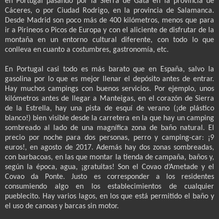
en Portugal pasando por la Sierra de Gata en la provincia de
Cáceres, o por Ciudad Rodrigo, en la provincia de Salamanca.
Desde Madrid son poco más de 400 kilómetros, menos que para
ir a Pirineos o Picos de Europa y con el aliciente de disfrutar de la
montaña en un entorno cultural diferente, con todo lo que
conlleva en cuanto a costumbres, gastronomía, etc.
En Portugal casi todo es más barato que en España, salvo la
gasolina por lo que es mejor llenar el depósito antes de entrar.
Hay muchos campings con buenos servicios. Por ejemplo, unos
kilómetros antes de llegar a Manteigas, en el corazón de Sierra
de la Estrella, hay una pista de esquí de verano (¡de plástico
blanco!) bien visible desde la carretera en la que hay un camping
sombreado al lado de una magnífica zona de baño natural. El
precio por noche para dos personas, perro y camping-car: ¡9
euros!, en agosto de 2017. Además hay dos zonas sombreadas,
con barbacoas, en las que montar la tienda de campaña, baños y,
según la época, agua, ¡gratuitas! Son el Covao d’Ametade y el
Covao da Ponte. Justo es corresponder a los residentes
consumiendo algo en los establecimientos de cualquier
pueblecito. Hay varios lagos, en los que está permitido el baño y
el uso de canoas y barcas sin motor.