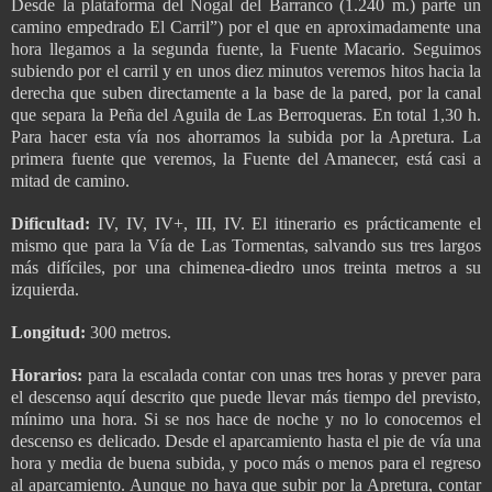
Desde la plataforma del Nogal del Barranco (1.240 m.) parte un
camino empedrado El Carril”) por el que en aproximadamente una
hora llegamos a la segunda fuente, la Fuente Macario. Seguimos
subiendo por el carril y en unos diez minutos veremos hitos hacia la
derecha que suben directamente a la base de la pared, por la canal
que separa la Peña del Aguila de Las Berroqueras. En total 1,30 h.
Para hacer esta vía nos ahorramos la subida por la Apretura. La
primera fuente que veremos, la Fuente del Amanecer, está casi a
mitad de camino.
Dificultad:
IV, IV, IV+, III, IV. El itinerario es prácticamente el
mismo que para la Vía de Las Tormentas, salvando sus tres largos
más difíciles, por una chimenea-diedro unos treinta metros a su
izquierda.
Longitud:
300 metros.
Horarios:
para la escalada contar con unas tres horas y prever para
el descenso aquí descrito que puede llevar más tiempo del previsto,
mínimo una hora. Si se nos hace de noche y no lo conocemos el
descenso es delicado. Desde el aparcamiento hasta el pie de vía una
hora y media de buena subida, y poco más o menos para el regreso
al aparcamiento. Aunque no haya que subir por la Apretura, contar