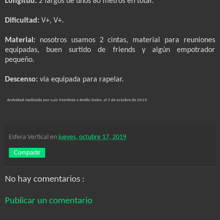
Longitud:
2 largos de unos
80 metros
en total.
Dificultad:
V+, V+.
Material:
nosotros usamos 2 cintas, material para reuniones
equipadas, buen surtido de friends y algún empotrador
pequeño.
Descenso:
vía equipada para rapelar.
Actividad realizada por Luis Martínez y Emilio Dabo, el 5 de octubre de 2019.
Esfera Vertical
en
jueves, octubre 17, 2019
Compartir
No hay comentarios :
Publicar un comentario