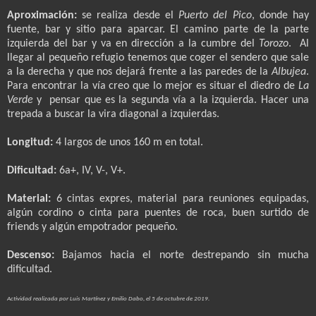
Aproximación:
se realiza desde el
Puerto del Pico
, donde hay
fuente, bar y sitio para aparcar. El camino parte de la parte
izquierda del bar y va en dirección a la cumbre del
Torozo
.
Al
llegar al pequeño refugio tenemos que coger el sendero que sale
a la derecha y que nos dejará frente a las paredes de
la
Albujea
.
Para
encontrar la vía creo que lo mejor es situar el diedro de
La
Verde
y
pensar que es la segunda vía a la izquierda. Hacer una
trepada a buscar la vira diagonal a izquierdas.
Longitud:
4 largos de unos
160 m
en total.
Dificultad:
6a+, IV, V-, V+.
Material:
6 cintas expres, material para reuniones equipadas,
algún cordino o cinta para puentes de roca, buen surtido de
friends y algún empotrador pequeño.
Descenso:
Bajamos hacia el norte destrepando sin mucha
dificultad.
Actividad realizada por Luis Martínez y Emilio Dabo, el 5 de octubre de 2019.