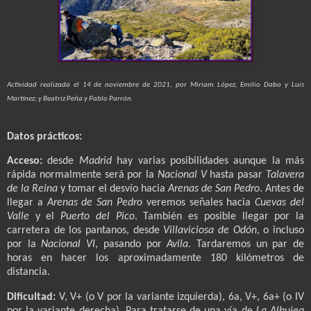
Actividad realizada el 14 de noviembre de 2021, por Miriam López, Emilio Dabo y Luis
Martínez; y Beatriz Peña y Pablo Parrón.
Datos prácticos:
Acceso:
desde
Madrid
hay varias posibilidades aunque la más
rápida normalmente será por la
Nacional V
hasta pasar
Talavera
de la Reina
y tomar el desvío hacia
Arenas de San Pedro
. Antes de
llegar a
Arenas de San Pedro
veremos señales hacia
Cuevas del
Valle
y el
Puerto del Pico
. También es posible llegar por la
carretera de los pantanos, desde
Villaviciosa de Odón
, o incluso
por la
Nacional VI
, pasando por
Avila
. Tardaremos un par de
horas en hacer los aproximadamente 180 kilómetros de
distancia.
Dificultad:
V, V+ (o V por la variante izquierda), 6a, V+, 6a+ (o IV