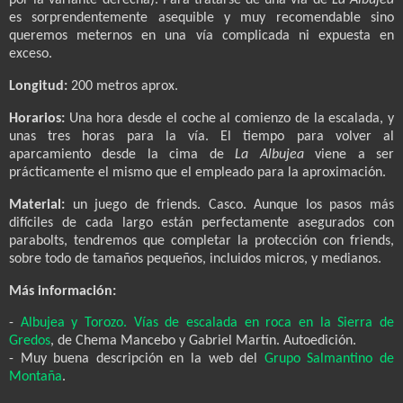
por la variante derecha). Para tratarse de una vía de
La Albujea
es sorprendentemente asequible y muy recomendable sino
queremos meternos en una vía complicada ni expuesta en
exceso.
Longitud:
200 metros aprox.
Horarios:
Una hora desde el coche al comienzo de la escalada, y
unas tres horas para la vía. El tiempo para volver al
aparcamiento desde la cima de
La Albujea
viene a ser
prácticamente el mismo que el empleado para la aproximación.
Material:
un juego de friends. Casco. Aunque los pasos más
difíciles de cada largo están perfectamente asegurados con
parabolts, tendremos que completar la protección con friends,
sobre todo de tamaños pequeños, incluidos micros, y medianos.
Más información:
-
Albujea y Torozo. Vías de escalada en roca en la Sierra de
Gredos
, de Chema Mancebo y Gabriel Martín. Autoedición.
- Muy buena descripción en la web del
Grupo Salmantino de
Montaña
.