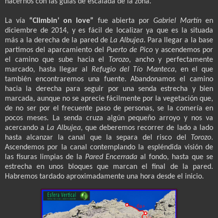
hacernos con las guías de escalada de la zona.
La vía
“Climbin’ on love”
fue abierta por
Gabriel Martín
en
diciembre de 2014, y es fácil de localizar ya que es la situada
más a la derecha de la pared de
La Albujea
. Para llegar a la base
partimos del aparcamiento del
Puerto de Pico
y ascendemos por
el camino que sube hacia el
Torozo
, ancho y perfectamente
marcado, hasta llegar al
Refugio del Tío Manteca
, en el que
también encontraremos una fuente. Abandonamos el camino
hacia la derecha para seguir por una senda estrecha y bien
marcada, aunque no se aprecie fácilmente por la vegetación que,
de no ser por el frecuente paso de personas, se la comería en
pocos meses. La senda cruza algún pequeño arroyo y nos va
acercando a
La Albujea
, que deberemos recorrer de lado a lado
hasta alcanzar la canal que la separa del risco del
Torozo
.
Ascendemos por la canal contemplando la espléndida visión de
las fisuras limpias de la
Pared Encerrada
al fondo, hasta que se
estrecha en unos bloques que marcan el final de la pared.
Habremos tardado aproximadamente una hora desde el inicio.