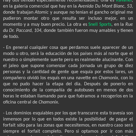
Hay dos tiendas especialmente recomendables. Una es
Ravanel
,
en la galería comercial que hay en la
Avenida Du Mont Blanc, 53
,
donde trabajan
Atomic
y aunque no tenían el gancho original me
pudieron montar otro que resulta ser incluso mejor, en un
momento y a muy buen precio. La otra es
Snell Sports
, en la
Rue
du Dr. Paccard, 104
, donde también fueron muy amables y tienen
de todo.
- En general cualquier cosa que perdamos suele aparecer de un
modo u otro, será la educación de los países más al norte que el
nuestro o simplemente suerte pero es realmente alucinante. Con
el jaleo que supone comenzar cada jornada un grupo de diez
personas y la cantidad de gente que esquía por estos lares, un
compañero olvidó los esquís en una navette en
Chamonix
, con lo
que no pudo hacer la etapa del día. Después de ponerlo en
conocimiento de la compañía de autobuses en menos de dos
horas le estaban llamando para que fuéramos a recogerlos en la
oficina central de
Chamonix
.
- Los dominios esquiables por los que transcurre esta travesía son
inmensos por lo que en todos existe la posibilidad
de pagar el
forfait sólo para las zonas que necesitemos, en nuestro caso será
siempre el forfait completo. Pero si optamos por ir con más