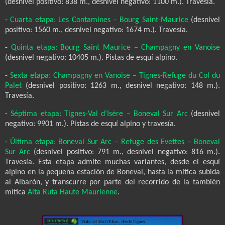
(desnivel positivo: 838 m., desnivel negativo: 1100 m.). Travesía.
-
Cuarta etapa: Les Contamines – Bourg Saint-Maurice
(desnivel
positivo: 1560 m., desnivel negativo: 1674 m.). Travesía.
-
Quinta etapa: Bourg Saint Maurice – Champagny en Vanoise
(desnivel negativo: 10405 m.). Pistas de esquí alpino.
-
Sexta etapa: Champagny en Vanoise – Tignes-Refuge du Col du
Palet
(desnivel positivo: 1263 m., desnivel negativo: 148 m.).
Travesía.
-
Séptima etapa: Tignes-Val d’Isère – Boneval Sur Arc
(desnivel
negativo: 9901 m.). Pistas de esquí alpino y travesía.
-
Última etapa: Boneval Sur Arc – Refuge des Evettes – Boneval
Sur Arc
(desnivel positivo: 791 m., desnivel negativo: 816 m.).
Travesía. Esta etapa admite muchas variantes, desde el esquí
alpino en la pequeña estación de Boneval, hasta la mítica subida
al Albarón, y transcurre por parte del recorrido de la también
mítica
Alta Ruta Haute Maurienne
.