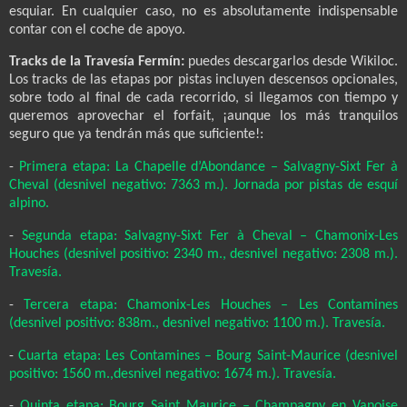
esquiar. En cualquier caso, no es absolutamente indispensable
contar con el coche de apoyo.
Tracks de la Travesía Fermín:
puedes descargarlos desde Wikiloc.
Los tracks de las etapas por pistas incluyen descensos opcionales,
sobre todo al final de cada recorrido, si llegamos con tiempo y
queremos aprovechar el forfait, ¡aunque los más tranquilos
seguro que ya tendrán más que suficiente!:
-
Primera etapa: La Chapelle d’Abondance – Salvagny-Sixt Fer à
Cheval (desnivel negativo: 7363 m.). Jornada por pistas de esquí
alpino.
-
Segunda etapa: Salvagny-Sixt Fer à Cheval – Chamonix-Les
Houches (desnivel positivo: 2340 m., desnivel negativo: 2308 m.).
Travesía.
-
Tercera etapa: Chamonix-Les Houches – Les Contamines
(desnivel positivo: 838m., desnivel negativo: 1100 m.). Travesía.
-
Cuarta etapa: Les Contamines – Bourg Saint-Maurice (desnivel
positivo: 1560 m.,desnivel negativo: 1674 m.). Travesía.
-
Quinta etapa: Bourg Saint Maurice – Champagny en Vanoise