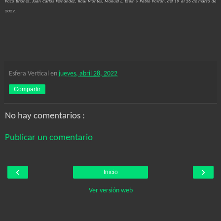
Paco Briones, Juan Carlos Fernández, Rául Montes, Manuel L. Espín y Pablo Parrón, del 19 al 26 de marzo de
2022.
Esfera Vertical
en
jueves, abril 28, 2022
Compartir
No hay comentarios :
Publicar un comentario
‹
›
Inicio
Ver versión web