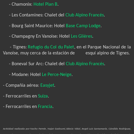
- Chamonix:
Hotel Plan B
.
- Les Contamines: Chalet del
Club Alpino Francés
.
- Bourg Saint Maurice: Hotel
Base Camp Lodge
.
- Champagny En Vanoise: Hotel
Les Glières
.
- Tignes:
Refugio du Col du Palet
, en el Parque Nacional de la
Vanoise, muy cerca de la estación de
esquí alpino de Tignes.
- Boneval Sur Arc: Chalet del
Club Alpino Francés
.
- Modane: Hotel
Le Perce-Neige
.
- Compañía aérea:
Easyjet
.
- Ferrocarriles en
Suiza
.
- Ferrocarriles en
Francia
.
Actividad realizada por Nacho Fermín, Najat Gadoumi, Edesio Vidal, Angel Luis Santamaría, Cándido Rodríguez,