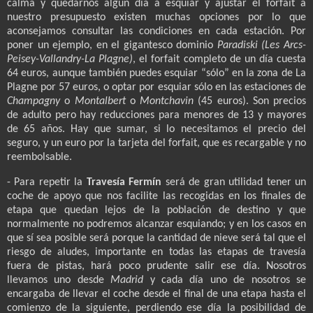
calma y quedarnos algún día a esquiar y ajustar el forfait a
nuestro presupuesto existen muchas opciones por lo que
aconsejamos consultar las condiciones en cada estación. Por
poner un ejemplo, en el gigantesco dominio
Paradiski (Les Arcs-
Peisey-Vallandry-La Plagne)
, el forfait completo de un día cuesta
64 euros, aunque también puedes esquiar “sólo” en la zona de La
Plagne por 57 euros, o optar por esquiar sólo en las estaciones de
Champagny
o
Montalbert
o
Montchavin
(45 euros). Son precios
de adulto pero hay reducciones para menores de 13 y mayores
de 65 años. Hay que sumar, si lo necesitamos el precio del
seguro, y un euro por la tarjeta del forfait, que es recargable y no
reembolsable.
- Para repetir la
Travesía Fermín
será de gran utilidad tener un
coche de apoyo que nos facilite las recogidas en los finales de
etapa que quedan lejos de la población de destino y que
normalmente no podremos alcanzar esquiando; y en los casos en
que sí sea posible será porque la cantidad de nieve será tal que el
riesgo de aludes, importante en todas las etapas de travesía
fuera de pistas, hará poco prudente salir ese día. Nosotros
llevamos uno desde
Madrid
y cada día uno de nosotros se
encargaba de llevar el coche desde el final de una etapa hasta el
comienzo de la siguiente, perdiendo ese día la posibilidad de